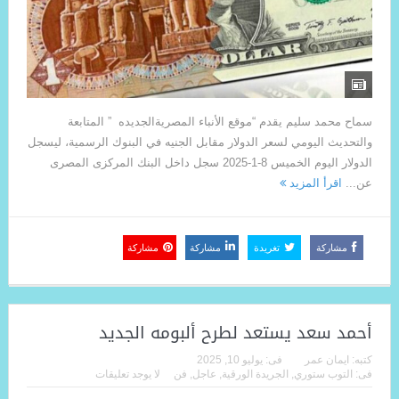
سماح محمد سليم يقدم “موقع الأنباء المصريةالجديده ” المتابعة
والتحديث اليومي لسعر الدولار مقابل الجنيه في البنوك الرسمية، ليسجل
الدولار اليوم الخميس 8-1-2025 سجل داخل البنك المركزى المصرى
عن...
اقرأ المزيد
مشاركة
تغريدة
مشاركة
مشاركة
أحمد سعد يستعد لطرح ألبومه الجديد
كتبه:
ايمان عمر
فى:
يوليو 10, 2025
فى:
التوب ستوري
,
الجريدة الورقية
,
عاجل
,
فن
لا يوجد تعليقات