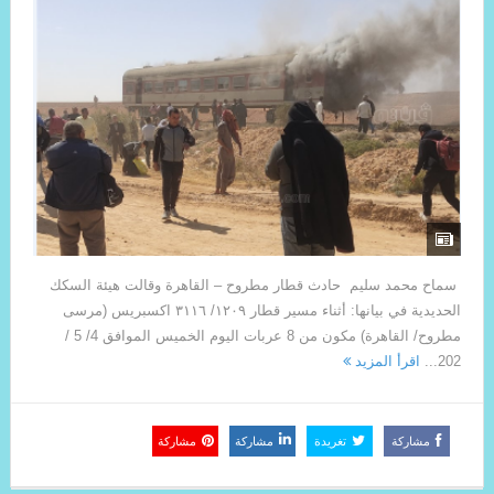
سماح محمد سليم حادث قطار مطروح – القاهرة وقالت هيئة السكك
الحديدية في بيانها: أثناء مسير قطار ١٢٠٩/ ٣١١٦ اكسبريس (مرسى
مطروح/ القاهرة) مكون من 8 عربات اليوم الخميس الموافق 4/ 5 /
202...
اقرأ المزيد
مشاركة
تغريدة
مشاركة
مشاركة