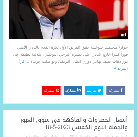
حوار/ مـحـمـد خـوخــة حقق الفريق الأول لكرة القدم بالنادي الأهلي
فوزاً كبيراً خارج الديار، على نظيره الترجي التونسي، بثلاثية نظيفة، فى
دور ذهاب نصف نهائي دوري ابطال افريقيا. وتواصلت جريدة...
اقرأ
المزيد
مشاركة
تغريدة
مشاركة
مشاركة
أسعار الخضروات والفاكهة في سوق العبور
والجملة اليوم الخميس 2023-5-18
كتبه:
عصام البنا
فى:
مايو 18, 2023
فى:
أخبار
,
الجريدة الورقية