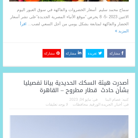
سماح محمد سليم أسعار الخضروات والفاكهة في سوق العبور اليوم
الاثنين 2023 -5- 8 يحرص “موقع الأنباء المصرية الجديدة“على نشر أسعار
الخضار والفاكهة لمتابعة بشكل يومي من أجل السعي لضب...
اقرأ
المزيد
مشاركة
تغريدة
مشاركة
مشاركة
أصدرت هيئة السكك الحديدية بيانا تفصيليا
بشأن حادث قطار مطروح – القاهرة
كتبه:
عصام البنا
فى:
مايو 04, 2023
فى:
أخبار
,
الجريدة الورقية
,
محافظات
لا يوجد تعليقات