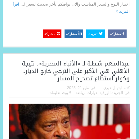
اختيار النوع والسعر المناسب والان نوافيكم بأخر تحديث لسعر ا...
اقرأ
المزيد
مشاركة
تغريدة
مشاركة
مشاركة
عبدالمنعم شـطـة لـ «الأنباء المصرية»: نتيجة
الأهلي هي الأكبر على الترجي خارج الديار..
وكولر استطاع تصحيح المسار
كتبه:
ابتهال خيري
فى:
مايو 21, 2023
فى:
الجريدة الورقية
,
حوارات
,
رياضة
لا يوجد تعليقات