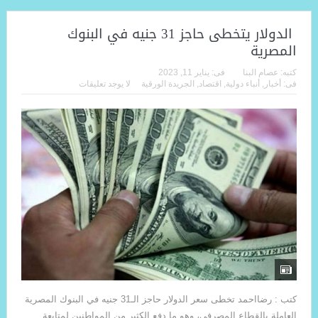
الدولار يتخطى حاجز 31 جنيه في البنوك
المصرية
كتبه:
عصام البنا
فى:
يناير 11, 2023
فى:
أخبار
,
أنباء دولية
,
اقتصاد
,
الجريدة الورقية
لا يوجد تعليقات
كتب : رضااحمد تخطى سعر الدولار حاجز الـ31 جنيه في البنوك المصرية
العاملة بالقطاع المصرفي، وهو ما دفع الكثير من المواطنين لمتابعة