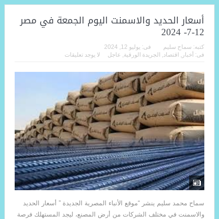
أسعار الحديد والاسمنت اليوم الجمعة في مصر
12-7- 2024
كتبه:
سماح سليم
فى:
يوليو 12, 2024
فى:
أخبار
,
اقتصاد
,
الجريدة الورقية
,
عاجل
لا يوجد تعليقات
سماح محمد سليم ينشر “موقع الأنباء المصرية الجديدة ” أسعار الحديد
والاسمنت في مختلف الشركات من أرض المصنع، ليجد المستهلك فرصة