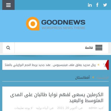
قائمة
ريال مدريد يغلق ملف فينيسيوس.. عقد جديد يربط النجم البرازيلي بالملكي حتى 2032
الرئيسية
أفغانستان
الكرملين يسعى لفهم نوايا طالبان على المدى
المتوسط والبعيد
كتبه:
admin
فى:
أكتوبر 20, 2021
فى:
أنباء دولية
لا يوجد تعليقات