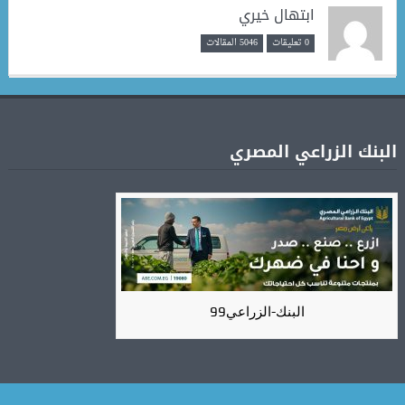
ابتهال خيري
0 تعليقات
5046 المقالات
البنك الزراعي المصري
البنك-الزراعي99