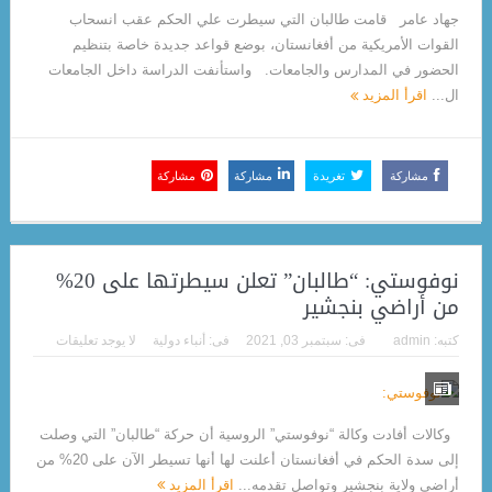
جهاد عامر قامت طالبان التي سيطرت علي الحكم عقب انسحاب
القوات الأمريكية من أفغانستان، بوضع قواعد جديدة خاصة بتنظيم
الحضور في المدارس والجامعات. واستأنفت الدراسة داخل الجامعات
ال...
اقرأ المزيد
مشاركة
تغريدة
مشاركة
مشاركة
نوفوستي: “طالبان” تعلن سيطرتها على 20%
من أراضي بنجشير
كتبه:
admin
فى:
سبتمبر 03, 2021
فى:
أنباء دولية
لا يوجد تعليقات
وكالات أفادت وكالة “نوفوستي” الروسية أن حركة “طالبان” التي وصلت
إلى سدة الحكم في أفغانستان أعلنت لها أنها تسيطر الآن على 20% من
أراضي ولاية بنجشير وتواصل تقدمه...
اقرأ المزيد