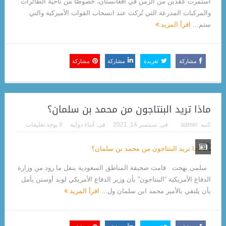
استمرت عقدين من الزمن في أفغانستان، خصوصًا من ناحية الطائرات
والمركبات المدرعة التي تُركت عند انسحاب القوات الأميركية والتي
ستم...
اقرأ المزيد
مشاركة
تغريدة
مشاركة
مشاركة
ماذا تريد البنتاجون من محمد بن سلمان؟
كتبه:
admin
فى:
سبتمبر 14, 2021
فى:
أنباء دولية
لا يوجد تعليقات
سلمى بهجت قامت صحيفة المناطق السعودية بنقل ما رود من وزارة
الدفاع الأمريكية “البنتاجون” بأن وزير الدفاع الأمريكي لويد أوستن يأمل
بأن يلتقي بالأمير محمد ابن سلمان ول...
اقرأ المزيد