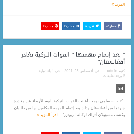
المزيد
مشاركة
تغريدة
مشاركة
مشاركة
” بعد إتمام مهمتها ” القوات التركية تغادر
أفغانستان”
كتبه:
admin
فى:
أغسطس 25, 2021
فى:
أنباء دولية
لا يوجد تعليقات
كتبت – سلمى بهجت أعلنت القوات التركية اليوم الأربعاء عن مغادرة
جنودها من أفغانستان وذلك بعد إتمام المهمة المكلفين بها من طالبان.
وكشف مسؤولان أتراك لوكالة ” رويترز”...
اقرأ المزيد