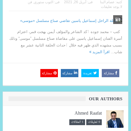
كتبه:
عصام البنا
فى:
أبريل 26, 2021
فى:
التوب ستوري
,
فن
لا يوجد تعليقات
كتب – محمد جوده ٱكد الشاعر والمؤلف أيمن بهجت قمر، اعتزام
أسرة الفنان إسماعيل ياسين على مقاضاة صناع مسلسل ”موسى“ وذلك
بسبب مشهده الذي ظهر فيه خلال ٱحداث الحلقة الثانية عشر مع
شاب...
اقرأ المزيد
مشاركة
تغريدة
مشاركة
مشاركة
OUR AUTHORS
Ahmed Raafat
0 تعليقات
1 المقالات