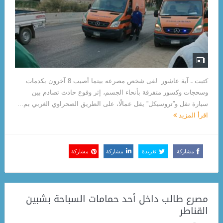
كتبت ـ آية عاشور لقى شخص مصرعه بينما أصيب 8 آخرون بكدمات
وسحجات وكسور متفرقة بأنحاء الجسم، إثر وقوع حادث تصادم بين
سيارة نقل و”تروسيكل” يقل عمالًا، على الطريق الصحراوي الغربي بم...
اقرأ المزيد
مشاركة
تغريدة
مشاركة
مشاركة
مصرع طالب داخل أحد حمامات السباحة بشبين
القناطر