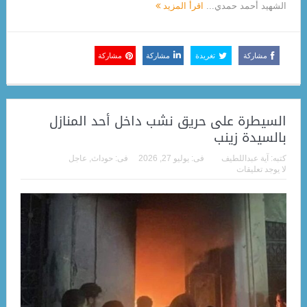
الشهيد أحمد حمدي...
اقرأ المزيد
مشاركة
تغريدة
مشاركة
مشاركة
السيطرة على حريق نشب داخل أحد المنازل
بالسيدة زينب
كتبه:
آية عبداللطيف
فى:
يوليو 27, 2026
فى:
حوداث
,
عاجل
لا يوجد تعليقات