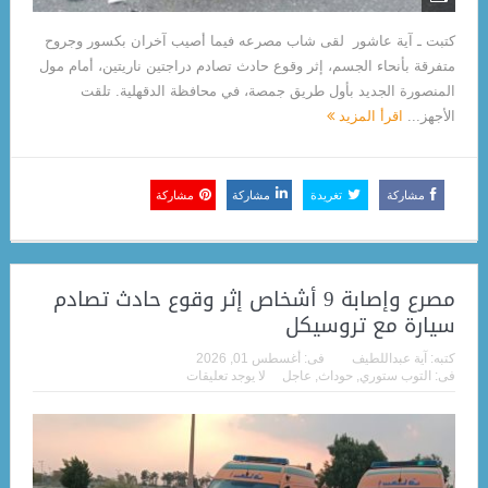
كتبت ـ آية عاشور لقى شاب مصرعه فيما أصيب آخران بكسور وجروح
متفرقة بأنحاء الجسم، إثر وقوع حادث تصادم دراجتين ناريتين، أمام مول
المنصورة الجديد بأول طريق جمصة، في محافظة الدقهلية. تلقت
الأجهز...
اقرأ المزيد
مشاركة
تغريدة
مشاركة
مشاركة
مصرع وإصابة 9 أشخاص إثر وقوع حادث تصادم
سيارة مع تروسيكل
كتبه:
آية عبداللطيف
فى:
أغسطس 01, 2026
فى:
التوب ستوري
,
حوداث
,
عاجل
لا يوجد تعليقات