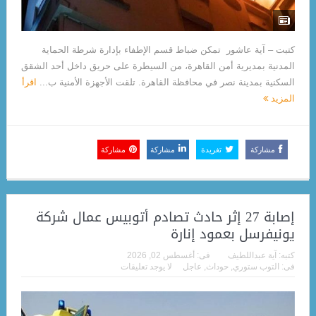
كتبت – آية عاشور تمكن ضباط قسم الإطفاء بإدارة شرطة الحماية
المدنية بمديرية أمن القاهرة، من السيطرة على حريق داخل أحد الشقق
السكنية بمدينة نصر في محافظة القاهرة. تلقت الأجهزة الأمنية ب...
اقرأ
المزيد
مشاركة
تغريدة
مشاركة
مشاركة
إصابة 27 إثر حادث تصادم أتوبيس عمال شركة
يونيفرسل بعمود إنارة
كتبه:
آية عبداللطيف
فى:
أغسطس 02, 2026
فى:
التوب ستوري
,
حوداث
,
عاجل
لا يوجد تعليقات