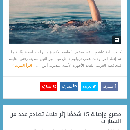
كتبت ـ آية عاشور لفظ شخص أنفاسه الأخيرة متأثرا بإصابته غرقًا، فيما
تم إنقاذ آخر، وذلك عقب نزولهم داخل مياه نهر النيل بمدينة زفتى التابعة
لمحافظة الغربية. تلقت الأجهزة الأمنية بمديرية أمن ال...
اقرأ المزيد
مشاركة
تغريدة
مشاركة
مشاركة
مصرع وإصابة 15 شخصًا إثر حادث تصادم عدد من
السيارات
كتبه:
آية عبداللطيف
فى:
يوليو 27, 2026
فى:
حوداث
,
عاجل