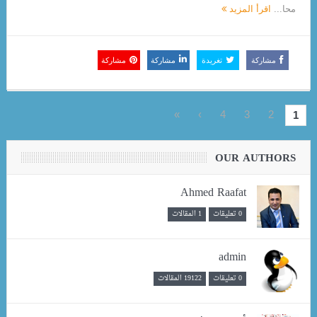
محا...
اقرأ المزيد
مشاركة
تغريدة
مشاركة
مشاركة
»
›
4
3
2
1
OUR AUTHORS
Ahmed Raafat
0 تعليقات
1 المقالات
admin
0 تعليقات
19122 المقالات