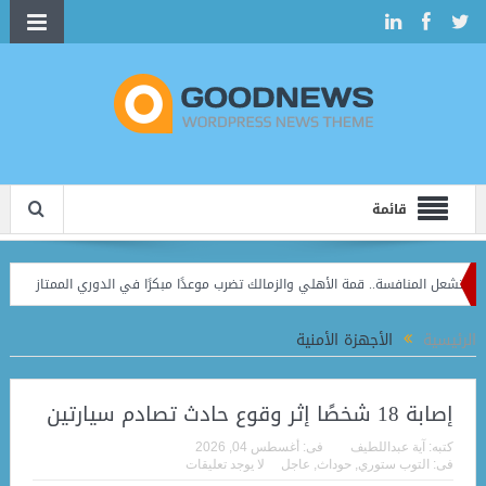
قائمة
قمة الأهلي والزمالك تضرب موعدًا مبكرًا في الدوري الممتاز
استاد القاهرة يفتح أبوابه لـ5 أندية في الموسم الجديد.. وخطة لتقليص
الرئيسية
الأجهزة الأمنية
إصابة 18 شخصًا إثر وقوع حادث تصادم سيارتين
كتبه:
آية عبداللطيف
فى:
أغسطس 04, 2026
فى:
التوب ستوري
,
حوداث
,
عاجل
لا يوجد تعليقات