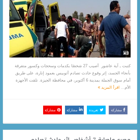
كتبت ـ آية عاشور أصيب 27 شخصًا بكدمات وسحجات وكسور متفرقة
بأنحاء الجسد، إثر وقوع حادث تصادم أتوبيس بعمود إنارة، على طريق
أمام سوق الجملة بمدينة 6 أكتوبر، في محافظة الجيزة. تلقت الأجهزة
الأم...
اقرأ المزيد
مشاركة
تغريدة
مشاركة
مشاركة
مصرع وإصابة 7 أشخاص إثر حادث تصادم