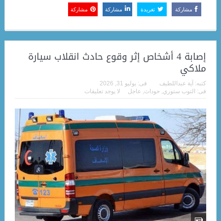
مشاركة
تغريدة
مشاركة
مشاركة
إصابة 4 أشخاص إثر وقوع حادث انقلاب سيارة
ملاكي
كتبه:
آية عبداللطيف
فى:
يوليو 31, 2026
فى:
التوب ستوري
,
حوداث
,
عاجل
لا يوجد تعليقات