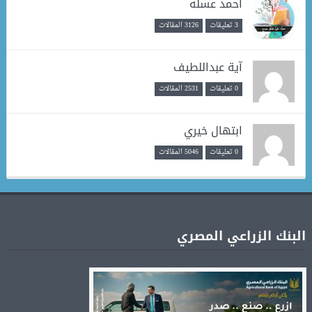
أحمد عسله
3 تعليقات
3126 المقالات
آية عبداللطيف
0 تعليقات
2531 المقالات
ابتهال خيري
0 تعليقات
5046 المقالات
البنك الزراعي المصري