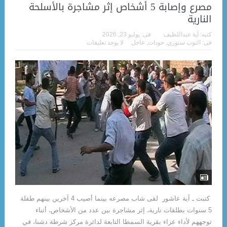
مصرع وإصابة 5 أشخاص إثر مشاجرة بالأسلحة
النارية
كتبه:
آية عبداللطيف
فى:
يوليو 23, 2026
فى:
التوب ستوري
,
حوداث
,
عاجل
لا يوجد تعليقات
كتبت ـ آية عاشور لقى شاب مصرعه بينما أصيب 4 آخرين بينهم طفلة
5 سنوات بطلقات نارية، إثر مشاجرة بين عدد من الأشخاص، أثناء
توجههم لأداء عزاء بقرية السمطا التابعة لدائرة مركز شرطة دشنا، في