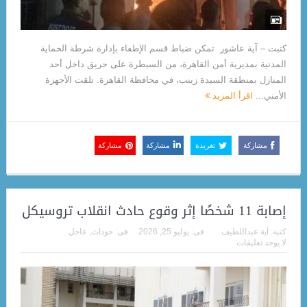
كتبت – آية عاشور تمكن ضباط قسم الإطفاء بإدارة شرطة الحماية
المدنية بمديرية أمن القاهرة، من السيطرة على حريق داخل أحد
المنازل بمنطقة السيدة زينب، في محافظة القاهرة. تلقت الأجهزة
الأمني...
اقرأ المزيد
مشاركة
تغريدة
مشاركة
مشاركة
إصابة 11 شخصًا إثر وقوع حادث انقلاب تروسيكل
كتبه:
آية عبداللطيف
فى:
يوليو 25, 2026
فى:
حوداث
,
عاجل
لا يوجد تعليقات