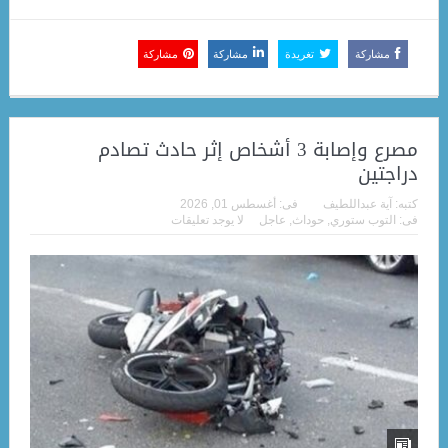
مشاركة
تغريدة
مشاركة
مشاركة
مصرع وإصابة 3 أشخاص إثر حادث تصادم
دراجتين
كتبه:
آية عبداللطيف
فى:
أغسطس 01, 2026
فى:
التوب ستوري
,
حوداث
,
عاجل
لا يوجد تعليقات