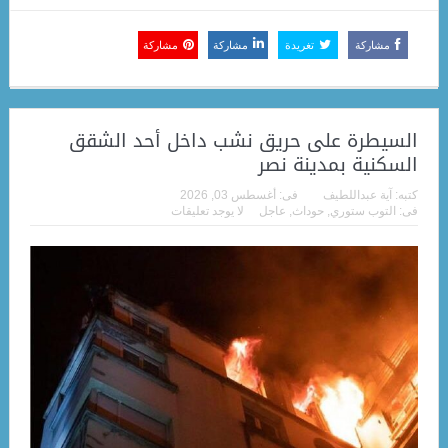
مشاركة
تغريدة
مشاركة
مشاركة
السيطرة على حريق نشب داخل أحد الشقق
السكنية بمدينة نصر
كتبه:
آية عبداللطيف
فى:
أغسطس 03, 2026
فى:
التوب ستوري
,
حوداث
,
عاجل
لا يوجد تعليقات