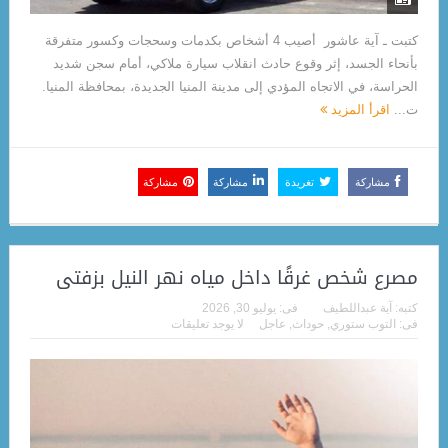
كتبت ـ آية عاشور أصيب 4 أشخاص بكدمات وسحجات وكسور متفرقة
بأنحاء الجسد، إثر وقوع حادث انقلاب سيارة ملاكي، أمام سجن شديد
الحراسة، في الاتجاه المؤدي إلى مدينة المنيا الجديدة، بمحافظة المنيا.
ت...
اقرأ المزيد
مشاركة
تغريدة
مشاركة
مشاركة
مصرع شخص غرقًا داخل مياه نهر النيل بزفتى
كتبه:
آية عبداللطيف
فى:
يوليو 30, 2026
فى:
التوب ستوري
,
حوداث
,
عاجل
لا يوجد تعليقات