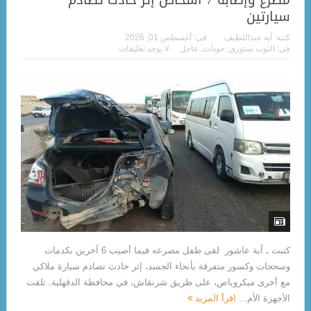
سيارتين
كتبه:
آية عبداللطيف
فى:
أغسطس 01, 2026
فى:
التوب ستوري
,
حوداث
,
عاجل
لا يوجد تعليقات
كتبت ـ آية عاشور لقى طفل مصرعه فيما أصيب 6 آخرين بكدمات
وسحجات وكسور متفرقة بأنحاء الجسد، إثر حادث تصادم سيارة ملاكي
مع أخرى ميكروباص، على طريق شرنقاش، في محافظة الدقهلية. تلقت
الأجهزة الأم...
اقرأ المزيد