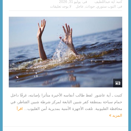
كتبه:
آية عبداللطيف
فى:
يوليو 31, 2026
فى:
التوب ستوري
,
حوداث
,
عاجل
لا يوجد تعليقات
كتبت ـ آية عاشور لفظ طالب أنفاسه الأخيرة متأثرا بإصابته، غرقًا داخل
حمام سباحة بمنطقة كفر شبين التابعة لمركز شرطة شبين القناطر، في
محافظة القليوبية. تلقت الأجهزة الأمنية بمديرية أمن القليوب...
اقرأ
المزيد