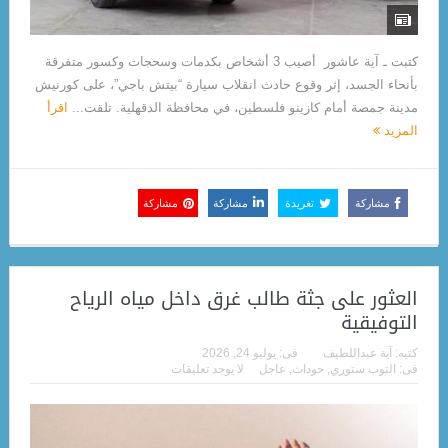
كتبت ـ آية عاشور أصيب 3 أشخاص بكدمات وسحجات وكسور متفرقة
بأنحاء الجسد، إثر وقوع حادث انقلاب سيارة “بيتش باجي”، على كورنيش
مدينة جمصة أمام كازينو فلسطين، في محافظة الدقهلية. تلقت...
اقرأ
المزيد
مشاركة
تغريدة
مشاركة
مشاركة
العثور على جثة طالب غرق داخل مياه الرياح
التوفيقية
كتبه:
آية عبداللطيف
فى:
يوليو 24, 2026
فى:
التوب ستوري
,
حوداث
,
عاجل
لا يوجد تعليقات