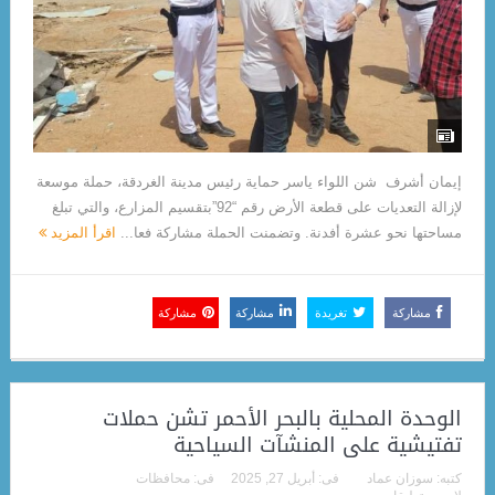
إيمان أشرف شن اللواء ياسر حماية رئيس مدينة الغردقة، حملة موسعة
لإزالة التعديات على قطعة الأرض رقم “92”بتقسيم المزارع، والتي تبلغ
مساحتها نحو عشرة أفدنة. وتضمنت الحملة مشاركة فعا...
اقرأ المزيد
مشاركة
تغريدة
مشاركة
مشاركة
الوحدة المحلية بالبحر الأحمر تشن حملات
تفتيشية على المنشآت السياحية
كتبه:
سوزان عماد
فى:
أبريل 27, 2025
فى:
محافظات