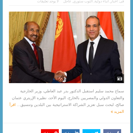
فى:
أخبار
,
أنباء دولية
,
التوب ستوري
,
عاجل
لا يوجد تعليقات
سماح محمد سليم استقبل الدكتور بدر عبد العاطي، وزير الخارجية
والتعاون الدولي والمصريين بالخارج، اليوم الأحد، نظيره الإريتري عثمان
صالح، لبحث سبل تعزيز الشراكة الاستراتيجية بين البلدين وتنسيق...
اقرأ
المزيد