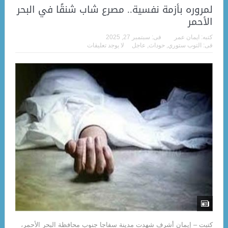
لمروره بأزمة نفسية.. مصرع شاب شنقًا في البحر
الأحمر
كتبه:
ايمان عمر
فى:
سبتمبر 27, 2025
فى:
التوب ستوري
,
حوداث
,
عاجل
لا يوجد تعليقات
كتبت – إيمان أشرف شهدت مدينة سفاجا جنوب محافظة البحر الأحمر،