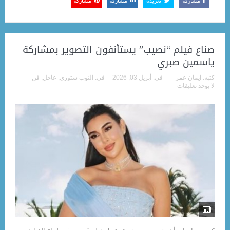
مشاركة
تغريدة
مشاركة
مشاركة
صناع فيلم “نصيب” يستأنفون التصوير بمشاركة
ياسمين صبري
كتبه:
ايمان عمر
فى:
أبريل 03, 2026
فى:
التوب ستوري
,
عاجل
,
فن
لا يوجد تعليقات