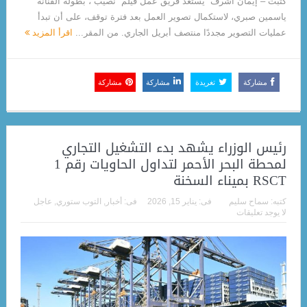
كتبت – إيمان أشرف يستعد فريق عمل فيلم “نصيب”، بطولة الفنانة
ياسمين صبري، لاستكمال تصوير العمل بعد فترة توقف، على أن تبدأ
عمليات التصوير مجددًا منتصف أبريل الجاري. من المقر...
اقرأ المزيد
مشاركة
تغريدة
مشاركة
مشاركة
رئيس الوزراء يشهد بدء التشغيل التجاري
لمحطة البحر الأحمر لتداول الحاويات رقم 1
RSCT بميناء السخنة
كتبه:
سماح سليم
فى:
يناير 15, 2026
فى:
أخبار
,
التوب ستوري
,
عاجل
لا يوجد تعليقات