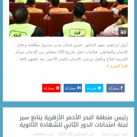
أنوار إبراهيم شهد الدكتور عمرو عثمان مدير صندوق مكافحة وعلاج
الإدمان والتعاطي، فعاليات حفل تخريج 100 متعافي من الإدمان بمركز
العزيمة لعلاج وتأهيل مرضى الإدمان بالبحر الأحمر، بعد تلقيهم كافة...
اقرأ المزيد
مشاركة
تغريدة
مشاركة
مشاركة
رئيس منطقة البحر الأحمر الأزهرية يتابع سير
لجنة امتحانات الدور الثاني للشهادة الثانوية
كتبه:
سوزان عماد
فى:
أغسطس 18, 2025
فى:
محافظات