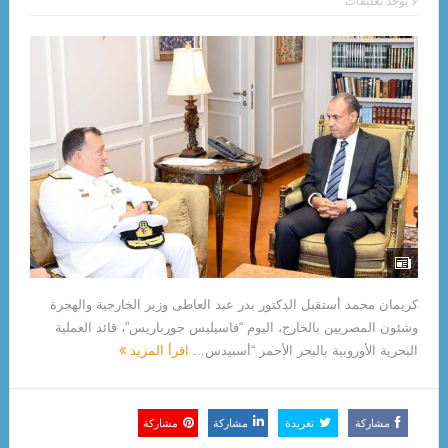
لا يوجد تعليقات
كريمان محمد أستقبل الدكتور بدر عبد العاطى وزير الخارجية والهجرة
وشئون المصريين بالخارج، اليوم “فاسيليس جورباريس”، قائد العملية
البحرية الأوروبية بالبحر الأحمر “أسبيدس...
اقرأ المزيد
مشاركة
تغريدة
مشاركة
مشاركة