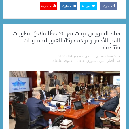
مشاركة
تغريدة
مشاركة
مشاركة
قناة السويس تبحث مع 20 خطًا ملاحيًا تطورات
البحر الأحمر وعودة حركة العبور لمستويات
متقدمة
كتبه:
سماح سليم
فى:
نوفمبر 04, 2025
فى:
أخبار
,
التوب ستوري
,
عاجل
لا يوجد تعليقات