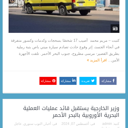
كتبت – مريم محمد أصيب 17 شخصًا بسحجات وكدمات وكسور متفرقة
في أنحاء الجسد، إثر وقوع حادث تصادم سيارة ميني باص بتبة رملية
بطريق القصير- مرسى مطروح، جنوب البحر الأحمر. تلقت الأجهزة
الأمن...
اقرأ المزيد
مشاركة
تغريدة
مشاركة
مشاركة
وزير الخارجية يستقبل قائد عمليات العملية
البحرية الأوروبية بالبحر الأحمر
كتبه:
admin
فى:
أغسطس 07, 2024
فى:
أخبار
,
التوب ستوري
,
عاجل