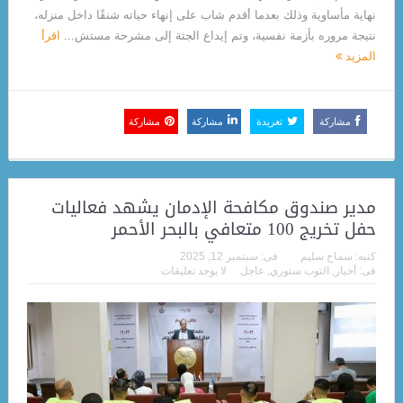
نهاية مأساوية وذلك بعدما أقدم شاب على إنهاء حياته شنقًا داخل منزله،
نتيجة مروره بأزمة نفسية، وتم إيداع الجثة إلى مشرحة مستش...
اقرأ
المزيد
مشاركة
تغريدة
مشاركة
مشاركة
مدير صندوق مكافحة الإدمان يشهد فعاليات
حفل تخريج 100 متعافي بالبحر الأحمر
كتبه:
سماح سليم
فى:
سبتمبر 12, 2025
فى:
أخبار
,
التوب ستوري
,
عاجل
لا يوجد تعليقات