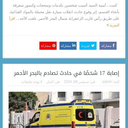
كتبت ـ أمنية السيد أصيب شخصين بكدمات وسحجات وكسور متفرقة
بأنحاء الجسم، إثر وقوع حادث انقلاب سيارة نقل محملة بالمواد الغذائية،
على طريق رأس غارب الزعفرانة شمال البحر الأحمر. تلقت الأجه...
اقرأ
المزيد
مشاركة
تغريدة
مشاركة
مشاركة
إصابة 17 شخصًا في حادث تصادم بالبحر الأحمر
كتبه:
admin
فى:
سبتمبر 06, 2024
فى:
أخبار
لا يوجد تعليقات