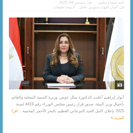
كتبه:
سماح سليم
فى:
ديسمبر 04, 2025
فى:
أخبار
,
التوب ستوري
,
عاجل
لا يوجد تعليقات
أنوار إبراهيم أعلنت الدكتورة منال عوض، وزيرة التنمية المحلية والقائم
بأعمال وزير البيئة، صدور قرار رئيس مجلس الوزراء رقم 4419 لسنة
2025 بإعلان كامل الحيد المرجاني العظيم بالبحر الأحمر كمحمية...
اقرأ
المزيد