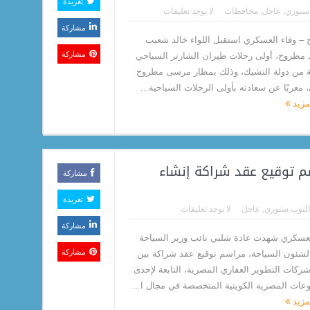
تغريدة
 ستوري
,
عاجل
,
محافظات
لا يوجد تعليقات
مشاركة
– وفاء العسكري استقبل اللواء خالد شعيب
مشاركة
مطروح، أولى رحلات طيران الشارتر السياحي
ة من دولة التشيك، وذلك بمطار مرسى مطروح
 معربًا عن سعادته بأولى الرحلات السياحية...
لمزيد
م توقيع عقد شراكة إنشاء
مشاركة
تغريدة
التوب ستوري
,
عاجل
لا يوجد تعليقات
مشاركة
لعسكري شهدت غادة شلبي نائب وزير السياحة
مشاركة
ر لشئون السياحة، مراسم توقيع عقد شراكة بين
ركات التطوير العقاري المصرية، التابعة لإحدى
عات المصرية الكويتية المتخصصة في مجال ا...
لمزيد