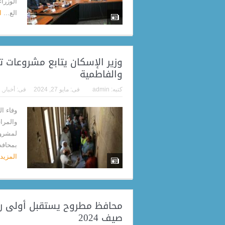
الوزرا
الع...
ا
وزير الإسكان يتابع مشروعات تج
والفاطمية
كتبه:
admin
فى:
مايو 27, 2024
فى:
أخبار
,
وفاء ا
والمرا
لمشروع
بمحافظة
المزيد
محافظ مطروح يستقبل أولى رح
صيف 2024