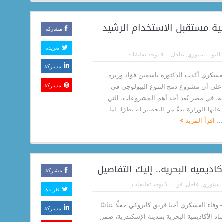
يئية مستقبل الاستخدام الرشيد
مشاركة
تغريدة
التوب ستوري
,
عاجل
لا يوجد تعليقات
مشاركة
العسكري أكدت الدكتورة ياسمين فؤاد وزيرة
مشاركة
، على أن مشروع دمج التنوع البيولوجي في
ة، في مصر يُعد أحد أهم المشروعات، التي
يها الوزارة بدءً من التحضير له نظرًا، لما
..
اقرأ المزيد
ديمية البحرية.. إليك التفاصيل
مشاركة
 ستوري
,
عاجل
,
فن
لا يوجد تعليقات
تغريدة
وفاء العسكري أحيا فريق كايروكي حفلًا غنائيًا
مشاركة
د الأكاديمية البحرية بمدينة الإسكندرية، ضمن