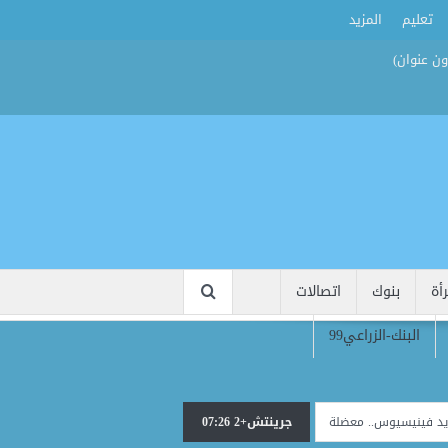
تعليم
المزيد
أة
بنوك
اتصالات
البنك-الزراعي99
جرينتش+2 07:26
 معضلة جديدة تنتظر مورينيو داخل ريال مدريد
خيبة أمل وزيرة تركية بعد انتقال 