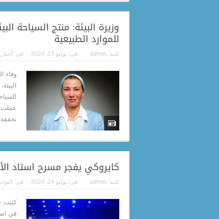
وزيرة البيئة: منتج السياحة الب
للموارد الطبيعية
كتبه:
admin
فى:
يوليو 17, 2024
فى:
أخبار
,
‎وفاء 
البيئة
السياح
عملت عل
يحققه.
كايروكي يفجر مسرح استاد الأكا
كتبه:
admin
فى:
يوليو 14, 2024
فى:
التوب
كتبت – 
في استا