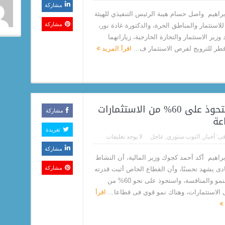
مشاركة
إبراهيم واصل حسام هيبة الرئيس التنفيذي للهيئة
مشاركة
للاستثمار والمناطق الحرة، والدكتورة غادة نور،
زير الاستثمار والتجارة الخارجية، زياراتهما
قطر للترويج لفرص الاستثمار ف...
اقرأ المزيد
وزير المالية: القطاع الخاص يستحوذ على 60% من الاستثمارات
مشاركة
عة
تغريدة
ى:
أخبار
,
التوب ستوري
,
عاجل
لا يوجد تعليقات
مشاركة
إبراهيم أكد أحمد كجوك وزير المالية، أن النشاط
مشاركة
ادى يشهد تحسنًا، وأن القطاع الخاص أثبت قدرته
على النمو والمنافسة، واستحوذ على نحو 60% من
 الاستثمارات، وهناك نمو قوي فى قطاعا...
اقرأ