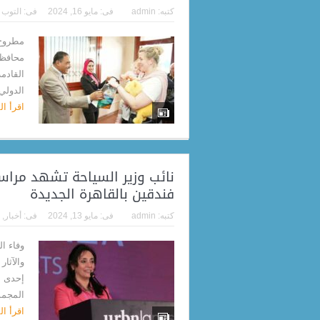
كتبه:
admin
فى:
مايو 16, 2024
فى:
التوب
مطروح 
محافظ 
القادم
الدولي،
اقرأ ا
نائب وزير السياحة تشهد مراس
فندقين بالقاهرة الجديدة
كتبه:
admin
فى:
مايو 13, 2024
فى:
أخبار
,
وفاء ا
والآثا
إحدى ش
المجمو
اقرأ ا