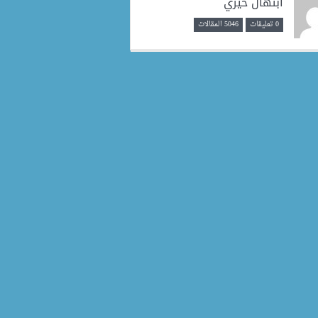
ابتهال خيري
0 تعليقات
5046 المقالات