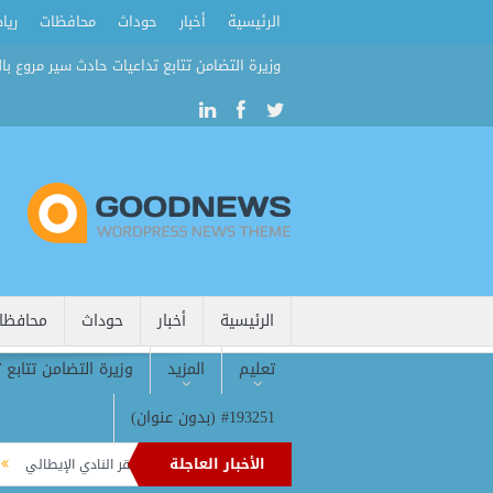
الرئيسية
أخبار
حوداث
محافظات
ريا
وزيرة التضامن تتابع تداعيات حادث سير مروع بال
الرئيسية
أخبار
حوداث
محافظا
تعليم
المزيد
وزيرة التضامن تتابع 
#193251 (بدون عنوان)
الأخبار العاجلة
ك لضم جيسوس.. وكيل مهاجم آرسنال يظهر في مقر النادي الإيطالي
مورينيو يعيد