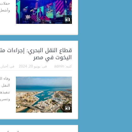
حفلات 
وأشعل 
قطاع النقل البحري: إجراءات م
اليخوت في مصر
كتبه:
admin
فى:
يونيو 20, 2024
فى:
أخبار
,
وفاء ا
النقل ا
تنفيذه
وتسريع