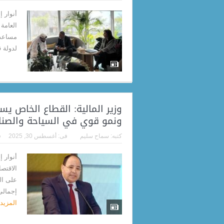
أنوار 
العامة 
مساعد و
لدولة 
ونمو قوي في السياحة والصنا
كتبه:
سماح سليم
فى:
أغسطس 30, 2025
ف
أنوار 
الاقتص
إجمالى
المزيد