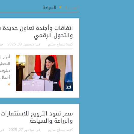
ية يؤكد مواصلة إزالة مخالفات البناء بالمطرية والتصدي للتعديات فورًا
الرئيسية
السياحة
اتفاقات وأجندة تعاون جديدة 
والتحول الرقمي
كتبه:
سماح سليم
فى:
ديسمبر 03, 2025
فى
أنوار 
التخطيط
ديلوف، 
أعمال ا
مصر تقود الترويج للاستثمارات
والزراعة والسياحة
كتبه:
سماح سليم
فى:
نوفمبر 27, 2025
فى