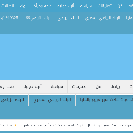
ضة
فن
تحقيقات
سياسة
أنباء دولية
صحة ومرأة
بنوك
اتصالات
منيا
البنك الزراعي المصري
للبنك الزراعي
البنك-الزراعي99
#193251 (بدون عنوان)
ت
رياضة
فن
تحقيقات
سياسة
أنباء دولية
صحة ومر
تداعيات حادث سير مروع بالمنيا
البنك الزراعي المصري
للبنك الزراعي
 رسم قواعد ريال مدريد.. انضباط جديد يبدأ من «فالديبيباس»
بعد تجديد فينيسيوس..