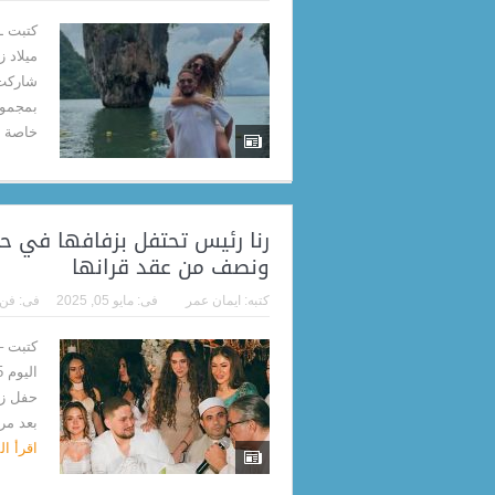
كتبت ـ
ميلاد 
شاركت 
بمجموع
خاصة م
رنا رئيس تحتفل بزفافها في ح
ونصف من عقد قرانها
كتبه:
ايمان عمر
فى:
مايو 05, 2025
فى:
فن
كتبت –
حفل زف
بعد مر
اقرأ ا