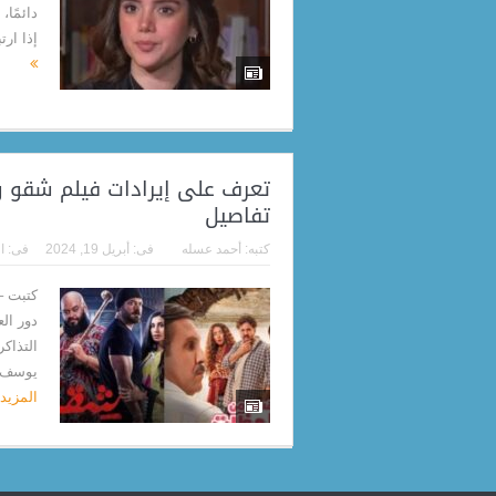
دائمًا،
إذا ار
تعرف على إيرادات فيلم شقو و
تفاصيل
كتبه:
أحمد عسله
فى:
أبريل 19, 2024
فى:
ا
كتبت –
دور ال
التذاك
يوسف، 
المزيد