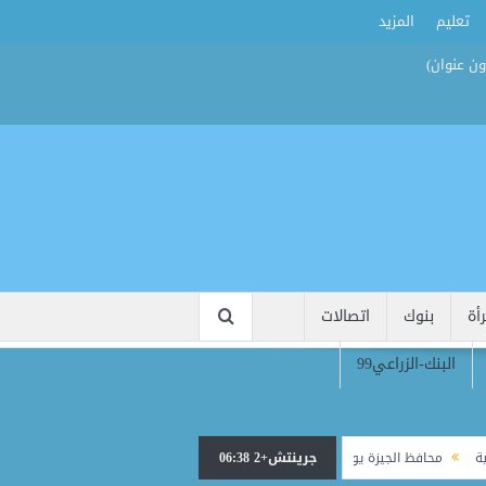
تعليم
المزيد
أة
بنوك
اتصالات
البنك-الزراعي99
جرينتش+2 06:38
حافظ الجيزة يودّع رئيس الوحدة المحلية بناهيا ويوجه برعاية أسرته بعد وفاته أثناء العم