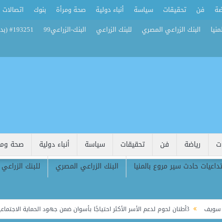
ضة
فن
تحقيقات
سياسة
أنباء دولية
صحة ومرأة
بنوك
اتصالات
منيا
البنك الزراعي المصري
للبنك الزراعي
البنك-الزراعي99
#193251 (بدون عنوان)
ت
رياضة
فن
تحقيقات
سياسة
أنباء دولية
صحة ومر
تداعيات حادث سير مروع بالمنيا
البنك الزراعي المصري
للبنك الزراعي
3أطنان لحوم لدعم الأسر الأكثر احتياجًا بأسوان ضمن جهود الحماية الاجتماعية
م