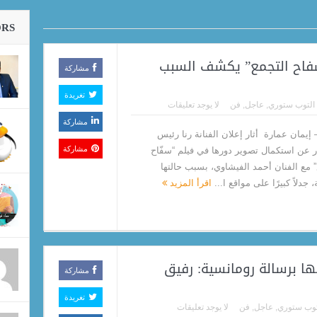
اعية
ORS
“سفاح التجمع” يكشف السبب
مشاركة
تغريدة
التوب ستوري
,
عاجل
,
فن
لا يوجد تعليقات
مشاركة
إيمان عمارة أثار إعلان الفنانة رنا رئيس
مشاركة
ار عن استكمال تصوير دورها في فيلم “سفّاح
” مع الفنان أحمد الفيشاوي، بسبب حالتها
 جدلاً كبيرًا على مواقع ا...
اقرأ المزيد
ها برسالة رومانسية: رفيق
مشاركة
تغريدة
توب ستوري
,
عاجل
,
فن
لا يوجد تعليقات