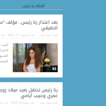
اتفاق تاريخي بين مصر وتشاد لتطوير الحرف اليدوية وفتح أسواق جديدة للصناعات الإبد
الرئيسية
الفنانة رنا رئيس
بعد اعتذار رنا رئيس.. مؤلف 
الحقيقي
كتبه:
ايمان عمر
فى:
سبتمبر 17, 2025
فى:
كتبت – 
الاعتذ
التجمع
الصحية،
رنا رئيس تحتفل بعيد ميلاد زوج
عمري وحبيب أيامي
كتبه:
ايمان عمر
فى:
يوليو 20, 2025
فى:
ال