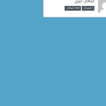
ابتهال خيري
0 تعليقات
5046 المقالات