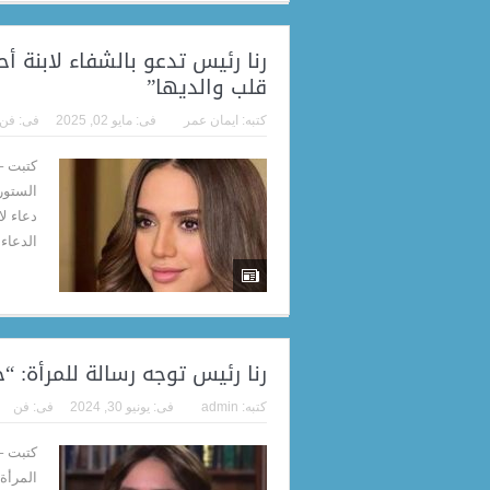
رنا رئيس تدعو بالشفاء لابنة أ
قلب والديها”
كتبه:
ايمان عمر
فى:
مايو 02, 2025
فى:
فن
كتبت –
الستور
دعاء لا
الدعاء
رنا رئيس توجه رسالة للمرأة:
كتبه:
admin
فى:
يونيو 30, 2024
فى:
فن
كتبت –
المرأة