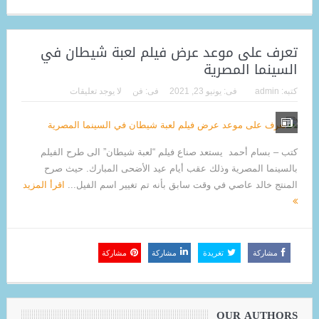
تعرف على موعد عرض فيلم لعبة شيطان في
السينما المصرية
كتبه:
admin
فى:
يونيو 23, 2021
فى:
فن
لا يوجد تعليقات
كتب – بسام أحمد يستعد صناع فيلم “لعبة شيطان” الى طرح الفيلم
بالسينما المصرية وذلك عقب أيام عيد الأضحى المبارك. حيث صرح
المنتج خالد عاصي في وقت سابق بأنه تم تغيير اسم الفيل...
اقرأ المزيد
مشاركة
تغريدة
مشاركة
مشاركة
OUR AUTHORS