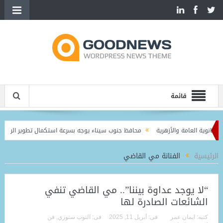
قائمة
محافظ جنوب سيناء يوجه بسرعة استكمال تطوير الرويسات و
الرئيسية
الفنانة مي القاضي
“لا يوجد عداوة بيننا”.. مي القاضي تنفي
الشائعات الصادرة لها
كتبه:
ايمان عمر
فى:
أبريل 11, 2025
فى:
التوب ستوري
,
فن