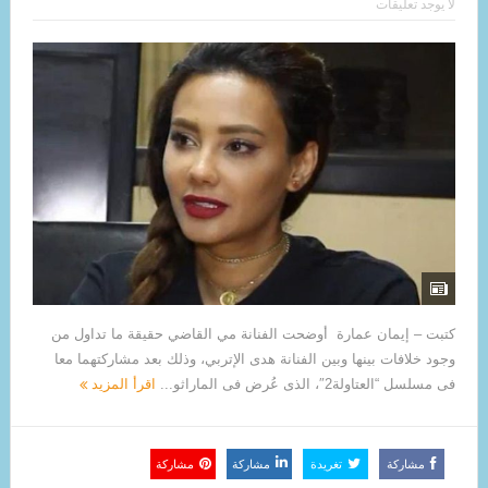
لا يوجد تعليقات
كتبت – إيمان عمارة أوضحت الفنانة مي القاضي حقيقة ما تداول من
وجود خلافات بينها وبين الفنانة هدى الإتربي، وذلك بعد مشاركتهما معا
فى مسلسل “العتاولة2″، الذى عُرض فى الماراثو...
اقرأ المزيد
مشاركة
تغريدة
مشاركة
مشاركة