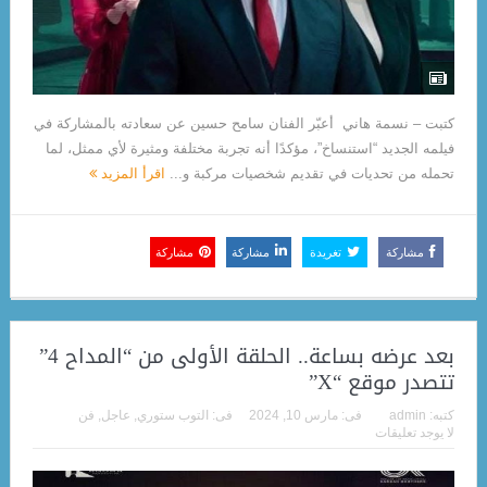
كتبت – نسمة هاني أعبّر الفنان سامح حسين عن سعادته بالمشاركة في
فيلمه الجديد “استنساخ”، مؤكدًا أنه تجربة مختلفة ومثيرة لأي ممثل، لما
تحمله من تحديات في تقديم شخصيات مركبة و...
اقرأ المزيد
مشاركة
تغريدة
مشاركة
مشاركة
بعد عرضه بساعة.. الحلقة الأولى من “المداح 4”
تتصدر موقع “X”
كتبه:
admin
فى:
مارس 10, 2024
فى:
التوب ستوري
,
عاجل
,
فن
لا يوجد تعليقات