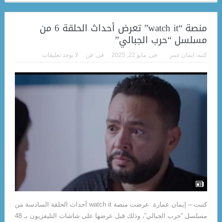
منصة “watch it” تعرض أحداث الحلقة 6 من
مسلسل “حرب الجبالي”
كتبه:
ايمان عمر
فى:
مايو 22, 2025
فى:
فن
لا يوجد تعليقات
كتبت – إيمان عمارة عرضت منصة watch it أحداث الحلقة السادسة من
مسلسل “حرب الجبالي”، وذلك قبل عرضها على شاشات التليفزيون بـ 48