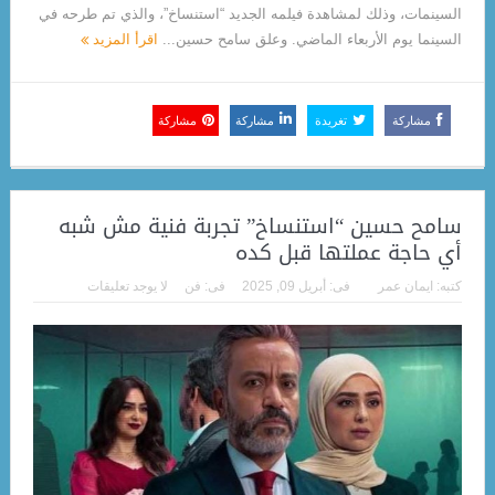
السينمات، وذلك لمشاهدة فيلمه الجديد “استنساخ”، والذي تم طرحه في
السينما يوم الأربعاء الماضي. وعلق سامح حسين...
اقرأ المزيد
مشاركة
تغريدة
مشاركة
مشاركة
سامح حسين “استنساخ” تجربة فنية مش شبه
أي حاجة عملتها قبل كده
كتبه:
ايمان عمر
فى:
أبريل 09, 2025
فى:
فن
لا يوجد تعليقات