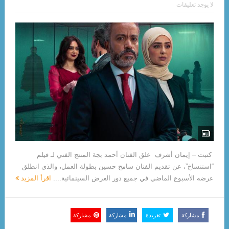
لا يوجد تعليقات
كتبت – إيمان أشرف علق الفنان أحمد بجة المنتج الفني لـ فيلم
“استنساخ”، عن تقديم الفنان سامح حسين بطولة العمل، والذي انطلق
عرضه الأسبوع الماضي في جميع دور العرض السينمائية....
اقرأ المزيد
مشاركة
تغريدة
مشاركة
مشاركة