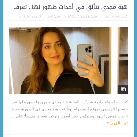
هبة مجدي تتألق في أحداث ظهور لها.. تعرف
كتبه:
عصام البنا
فى:
نوفمبر 17, 2023
فى:
أخبار
لا يوجد تعليقات
كتبت – أسماء حليمة شاركت الفنانة هبة مجدي جمهورها بصورة لها عبر
حسابها الرسمي بموقع إنستجرام. وتألقت هبة مجدي في الصورة، حيث
ارتدت قميص أسود، وبنطلون جينز أسود، وتركت شعرها منسدلًا على...
اقرأ المزيد