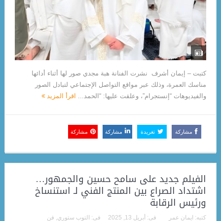
كتبت – إيمان أشرف نشرت الفنانة هبة مجدي صور لها أثناء أدائها
مناسك العمرة، وذلك عبر مواقع التواصل الإجتماعي لتبادل الصور
والفيديوهات “إنستجرام”، وعلقت عليها: “الحمد...
اقرأ المزيد
مشاركة
تغريدة
مشاركة
مشاركة
الفيلم جديد على سامح حسين والجمهور…
اشتداد الصراع بين المنتج الفني لـ استنساخ
ورئيس الرقابة
كتبه:
ايمان عمر
فى:
أبريل 13, 2025
فى:
التوب ستوري
,
فن