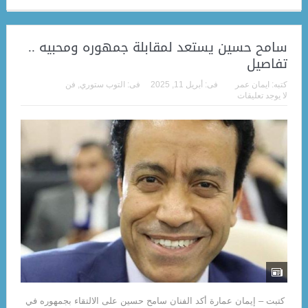
سامح حسين يستعد لمقابلة جمهوره ومحبيه ..
تفاصيل
كتبه:
ايمان عمر
فى:
أبريل 11, 2025
فى:
التوب ستوري
,
فن
لا يوجد تعليقات
كتبت – إيمان عمارة أكد الفنان سامح حسين على الالتقاء بجمهوره في