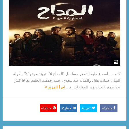
كتبت – أسماء حليمة تصدر مسلسل “المداح 4” تريند موقع “X” بطولة
الفنان حمادة هلال والفنانة هبة مجدي، حيث حققت الحلقة نجاحًا كبيرًا
بعد ظهور العديد من المفاجآت. و...
اقرأ المزيد
مشاركة
تغريدة
مشاركة
مشاركة