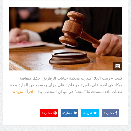
كتبت – زينب الجلا أصدرت محكمة جنايات الزقازيق، حكمًا بمعاقبة
ميكانيكي أقدم على طعن تاجر فاكهة على مرأى ومسمع من المارة بعدة
طعنات نافذة مستخدمًا “سنجة” في ميدان المحطة، بدا...
اقرأ المزيد
مشاركة
تغريدة
مشاركة
مشاركة