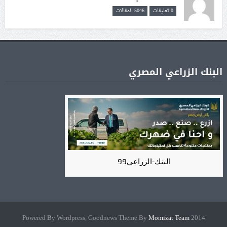
0 تعليقات
5046 المقالات
البنك الزراعي المصري
البنك-الزراعي99
Momizat Team
2014 Powered By Wordpress, Goodnews Theme By