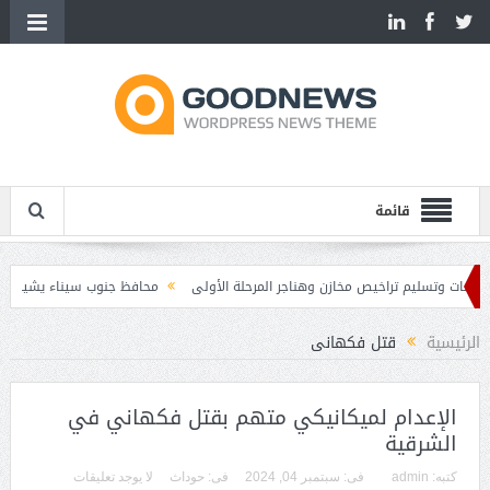
قائمة
ات وتسليم تراخيص مخازن وهناجر المرحلة الأولى
محافظ جنوب سيناء يشيد بدور ال
ر في مقر النادي الإيطالي
الرئيسية
قتل فكهانى
الإعدام لميكانيكي متهم بقتل فكهاني في
الشرقية
كتبه:
admin
فى:
سبتمبر 04, 2024
فى:
حوداث
لا يوجد تعليقات