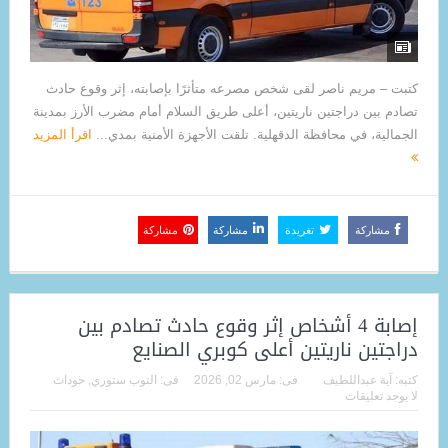
كتبت – مريم ناصر لقى شخص مصرعه متأثرًا بإصابته، إثر وقوع حادث
تصادم بين دراجتين ناريتين، أعلى طريق السلام أمام مضرب الأرز بمدينة
الجمالية، في محافظة الدقهلية. تلقت الأجهزة الأمنية بمدي...
اقرأ المزيد
مشاركة
تغريدة
مشاركة
مشاركة
إصابة 4 أشخاص إثر وقوع حادث تصادم بين
دراجتين ناريتين أعلى كوبري الصنايع
كتبه:
آية عبداللطيف
فى:
مارس 02, 2026
فى:
التوب ستوري
,
حوداث
لا يوجد تعليقات