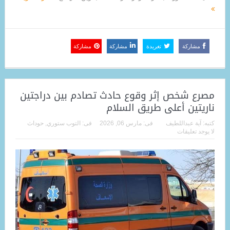
مشاركة
تغريدة
مشاركة
مشاركة
مصرع شخص إثر وقوع حادث تصادم بين دراجتين
ناريتين أعلى طريق السلام
كتبه:
آية عبداللطيف
فى:
مارس 06, 2026
فى:
التوب ستوري
,
حوداث
لا يوجد تعليقات