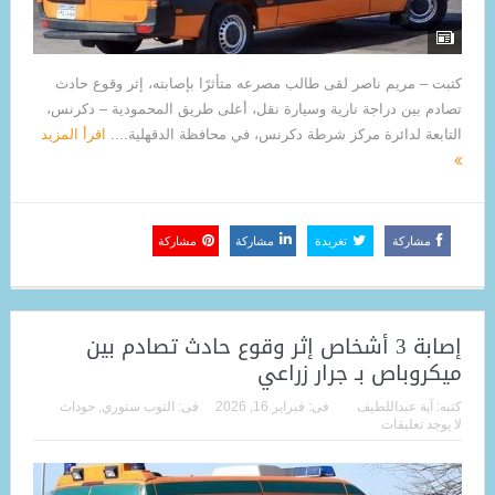
كتبت – مريم ناصر لقى طالب مصرعه متأثرًا بإصابته، إثر وقوع حادث
تصادم بين دراجة نارية وسيارة نقل، أعلى طريق المحمودية – دكرنس،
التابعة لدائرة مركز شرطة دكرنس، في محافظة الدقهلية....
اقرأ المزيد
مشاركة
تغريدة
مشاركة
مشاركة
إصابة 3 أشخاص إثر وقوع حادث تصادم بين
ميكروباص بـ جرار زراعي
كتبه:
آية عبداللطيف
فى:
فبراير 16, 2026
فى:
التوب ستوري
,
حوداث
لا يوجد تعليقات