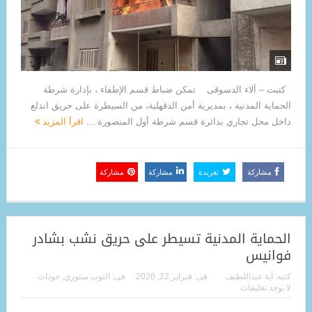
كتبت – آلاء الدسوقى تمكن ضباط قسم الإطفاء ، بإدارة شرطة
الحماية المدنية ، بمديرية أمن الدقهلية، من السيطرة على حريق اندلع
داخل محل تجاري بدائرة قسم شرطة أول المنصورة....
اقرأ المزيد
مشاركة
تغريدة
مشاركة
مشاركة
الحماية المدنية تسيطر على حريق نشب بشادر
فوانيس
كتبه:
آية عبداللطيف
فى:
فبراير 22, 2026
فى:
التوب ستوري
,
حوداث
لا يوجد تعليقات