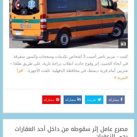
كتبت – مريم ناصر أصيب 3 أشخاص بكدمات وسحجات وكسور متفرقة
في أنحاء الجسد، إثر وقوع حادث انقلاب دراجة نارية، على طريق طلخا –
شربين أمام قرية ديسط، في محافظة الدقهلية. تلقت الأجهزة...
اقرأ
المزيد
مشاركة
تغريدة
مشاركة
مشاركة
مصرع عامل إثر سقوطه من داخل أحد العقارات
بحي الزعفران