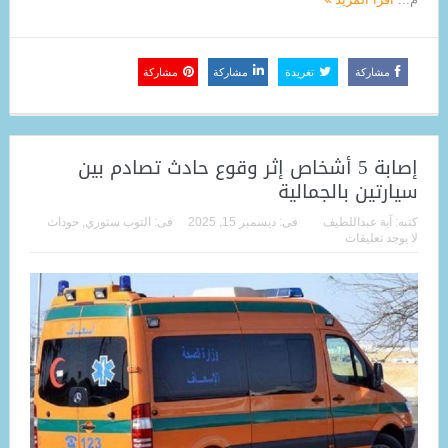
مشاركة
تغريدة
مشاركة
مشاركة
إصابة 5 أشخاص إثر وقوع حادث تصادم بين
سيارتين بالجمالية
كتبه:
آية عبداللطيف
فى:
ديسمبر 15, 2025
فى:
التوب ستوري
,
حوداث
لا يوجد تعليقات