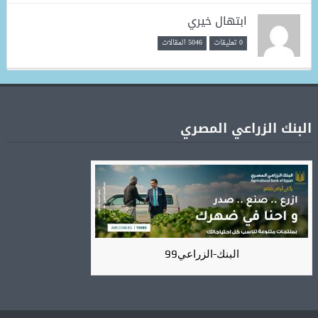
ابتهال خيري
0 تعليقات
5046 المقالات
البنك الزراعي المصري
البنك-الزراعي99