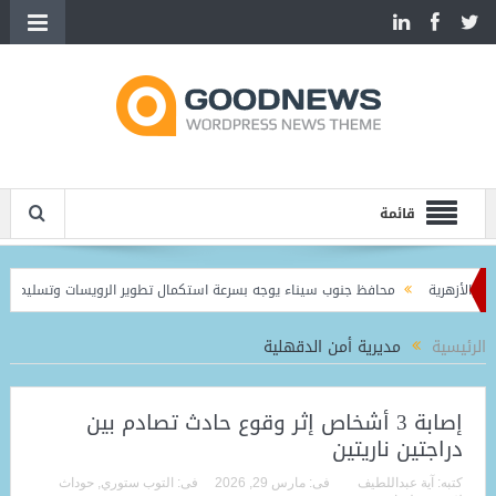
قائمة
ظ جنوب سيناء يوجه بسرعة استكمال تطوير الرويسات وتسليم تراخيص مخازن وهناجر الم
الرئيسية
مديرية أمن الدقهلية
إصابة 3 أشخاص إثر وقوع حادث تصادم بين
دراجتين ناريتين
كتبه:
آية عبداللطيف
فى:
مارس 29, 2026
فى:
التوب ستوري
,
حوداث