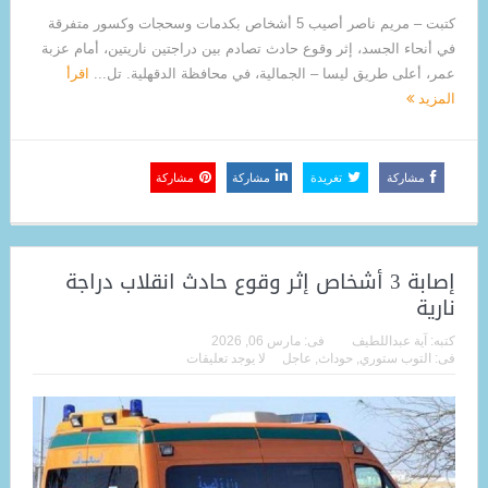
كتبت – مريم ناصر أصيب 5 أشخاص بكدمات وسحجات وكسور متفرقة
في أنحاء الجسد، إثر وقوع حادث تصادم بين دراجتين ناريتين، أمام عزبة
عمر، أعلى طريق ليسا – الجمالية، في محافظة الدقهلية. تل...
اقرأ
المزيد
مشاركة
تغريدة
مشاركة
مشاركة
إصابة 3 أشخاص إثر وقوع حادث انقلاب دراجة
نارية
كتبه:
آية عبداللطيف
فى:
مارس 06, 2026
فى:
التوب ستوري
,
حوداث
,
عاجل
لا يوجد تعليقات