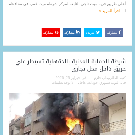
أعلى طريق قرية ميت ناجي التابعة لمركز شرطة ميت غمر، في محافظة
ا...
اقرأ المزيد
مشاركة
تغريدة
مشاركة
مشاركة
شرطة الحماية المدنية بالدقهلية تسيطر علي
حريق داخل محل تجاري
كتبه:
الطاروطى حازم
فى:
فبراير 25, 2026
فى:
التوب ستوري
,
حوداث
,
عاجل
لا يوجد تعليقات