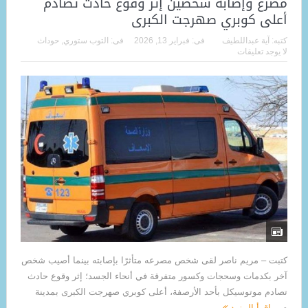
مصرع وإصابة شخصين إثر وقوع حادث تصادم
أعلى كوبري صهرجت الكبرى
كتبه:
آية عبداللطيف
فى:
فبراير 13, 2026
فى:
التوب ستوري
,
حوداث
لا يوجد تعليقات
كتبت – مريم ناصر لقى شخص مصرعه متأثرًا بإصابته بينما أصيب شخص
آخر بكدمات وسحجات وكسور متفرقة في أنحاء الجسد؛ إثر وقوع حادث
تصادم موتوسيكل بأحد الأرصفة، أعلى كوبري صهرجت الكبرى بمدينة
م...
اقرأ المزيد