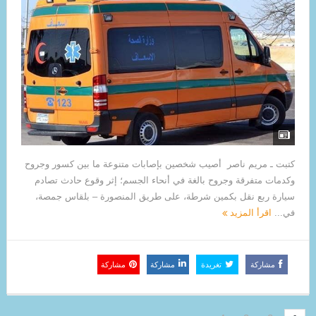
كتبت ـ مريم ناصر أصيب شخصين بإصابات متنوعة ما بين كسور وجروح
وكدمات متفرقة وجروح بالغة في أنحاء الجسم؛ إثر وقوع حادث تصادم
سيارة ربع نقل بكمين شرطة، على طريق المنصورة – بلقاس جمصة،
في...
اقرأ المزيد
مشاركة
تغريدة
مشاركة
مشاركة