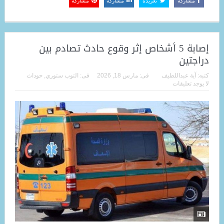
مشاركة
تغريدة
مشاركة
مشاركة
إصابة 5 أشخاص إثر وقوع حادث تصادم بين
دراجتين
كتبه:
آية عبداللطيف
فى:
مارس 18, 2026
فى:
التوب ستوري
,
حوداث
لا يوجد تعليقات