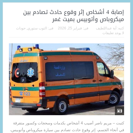
إصابة 4 أشخاص إثر وقوع حادث تصادم بين
ميكروباص وأتوبيس بميت غمر
كتبه:
آية عبداللطيف
فى:
فبراير 25, 2026
فى:
التوب ستوري
,
حوداث
لا يوجد تعليقات
كتبت – مريم ناصر أصيب 4 أشخاص بكدمات وسحجات وكسور متفرقة
في أنحاء الجسم، إثر وقوع حادث تصادم بين سيارة ميكروباص وأتوبيس،