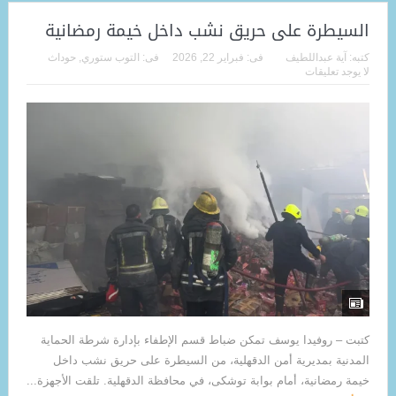
السيطرة على حريق نشب داخل خيمة رمضانية
كتبه:
آية عبداللطيف
فى:
فبراير 22, 2026
فى:
التوب ستوري
,
حوداث
لا يوجد تعليقات
كتبت – روفيدا يوسف تمكن ضباط قسم الإطفاء بإدارة شرطة الحماية
المدنية بمديرية أمن الدقهلية، من السيطرة على حريق نشب داخل
خيمة رمضانية، أمام بوابة توشكى، في محافظة الدقهلية. تلقت الأجهزة...