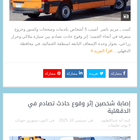
كتبت ـ مريم ناصر أصيب 5 أشخاص بكدمات وسحجات وكسور وجروح
متفرقة في أنحاء الجسد؛ إثر وقوع حادث تصادم بين سيارة ملاكي وجرار
زراعي، بجوار وحدة الإسعاف التابعة لمنطقة الجمالية، في محافظة
الدقهلي...
اقرأ المزيد
مشاركة
تغريدة
مشاركة
مشاركة
إصابة شخصين إثر وقوع حادث تصادم في
الدقهلية
كتبه:
آية عبداللطيف
فى:
سبتمبر 10, 2025
فى:
التوب ستوري
,
حوداث
لا يوجد تعليقات