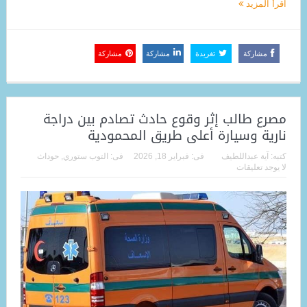
اقرأ المزيد
مشاركة
تغريدة
مشاركة
مشاركة
مصرع طالب إثر وقوع حادث تصادم بين دراجة
نارية وسيارة أعلى طريق المحمودية
كتبه:
آية عبداللطيف
فى:
فبراير 18, 2026
فى:
التوب ستوري
,
حوداث
لا يوجد تعليقات