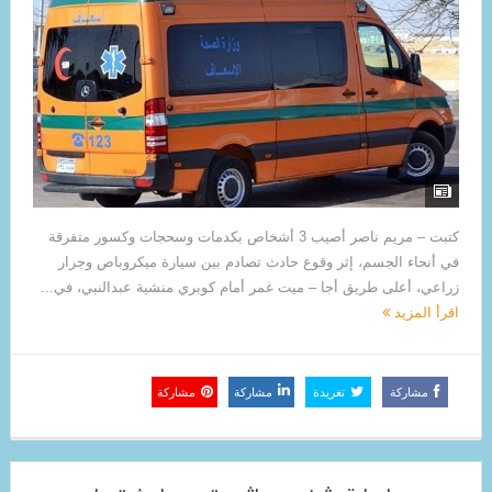
كتبت – مريم ناصر أصيب 3 أشخاص بكدمات وسحجات وكسور متفرقة
في أنحاء الجسم، إثر وقوع حادث تصادم بين سيارة ميكروباص وجرار
زراعي، أعلى طريق أجا – ميت غمر أمام كوبري منشية عبدالنبي، في...
اقرأ المزيد
مشاركة
تغريدة
مشاركة
مشاركة