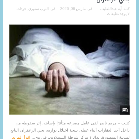
كتبه:
آية عبداللطيف
فى:
مارس 06, 2026
فى:
التوب ستوري
,
حوداث
لا يوجد تعليقات
كتبت – مريم ناصر لقى عامل مصرعه متأثرًا بإصابته، إثر سقوطه من
داخل أحد العقارات أثناء عمله، نتيجة اختلال توازنه، بحي الزعفران التابع
لمدينة المنصورة، بدائرة مركز شرطة السنبلاوين، في مح...
اقرأ المزيد