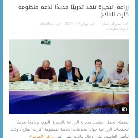
زراعة البحيرة تنفذ تدريبًا جديدًا لدعم منظومة
كارت الفلاح
كتبه:
سوزان عماد
فى:
يوليو 09, 2025
فى:
محافظات
لا يوجد تعليقات
بسملة الجمل نظمت مديرية الزراعة بالبحيرة، اليوم، برنامجًا تدريبيًا
للجمعيات الزراعية حول التحديثات الخاصة بمنظومة “كارت الفلاح”، وذلك
لتأهيل العاملين على إدخال بيانات المزارعين...
اقرأ المزيد