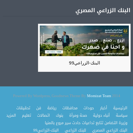
البنك الزراعي المصري
البنك-الزراعي99
Momizat Team
2014 Powered By Wordpress, Goodnews Theme By
الرئيسية
أخبار
حوداث
محافظات
رياضة
فن
تحقيقات
سياسة
أنباء دولية
صحة ومرأة
بنوك
اتصالات
تعليم
المزيد
وزيرة التضامن تتابع تداعيات حادث سير مروع بالمنيا
البنك الزراعي المصري
للبنك الزراعي
البنك-الزراعي99