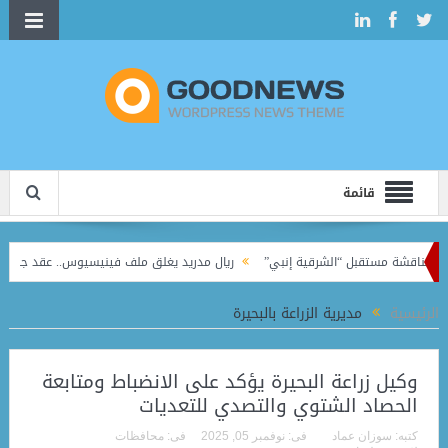
قائمة
قشة مستقبل “الشرقية إنبي”
ريال مدريد يغلق ملف فينيسيوس.. عقد جديد يربط النجم ا
ري الممتاز
الرئيسية
مديرية الزراعة بالبحيرة
وكيل زراعة البحيرة يؤكد على الانضباط ومتابعة
الحصاد الشتوي والتصدي للتعديات
كتبه:
سوزان عماد
فى:
نوفمبر 05, 2025
فى:
محافظات