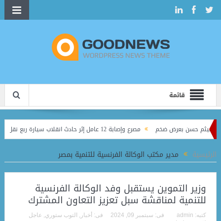
قائمة
ة هيثم حسن بعرض ضخم
مصرع وإصابة 12 عامل إثر حادث انقلاب سيارة ربع نقل
يذ فعاليات الأسبوع الثاني بكفر إبراش
الرئيسية
مدير مكتب الوكالة الفرنسية للتنمية بمصر
وزير التموين يستقبل وفد الوكالة الفرنسية
للتنمية لمناقشة سبل تعزيز التعاون المشترك
كتبه:
admin
فى:
سبتمبر 09, 2024
فى:
أخبار
,
التوب ستوري
,
عاجل