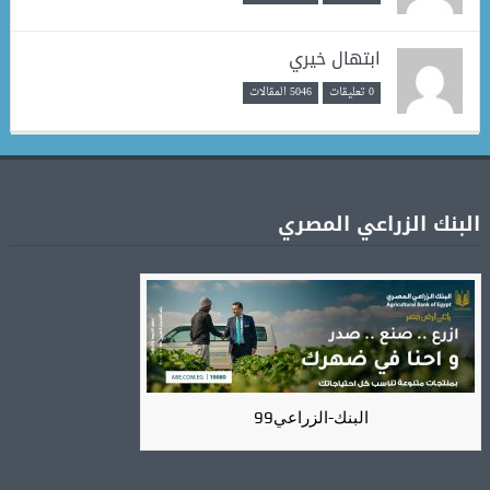
ابتهال خيري
0 تعليقات
5046 المقالات
البنك الزراعي المصري
البنك-الزراعي99