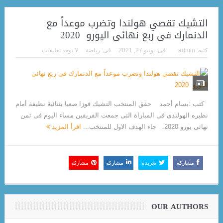
التشيك تقصي هولندا وتضرب موعداً مع
الدنمارك فى ربع نهائى اليورو 202‪0
كتبه:
admin
فى:
يونيو 27, 2021
فى:
رياضة
لا يوجد تعليقات
كتب :بسام أحمد حقق المنتخب التشيك فوزا صعبا بثنائية نظيفة أمام
نظيره الهولندى فى المباراة التى جمعت الفريقين مساء اليوم فى ثمن
نهائى يورو 2020. جاء الهدف الاول للمنتخب...
اقرأ المزيد
مشاركة
تغريدة
مشاركة
مشاركة
OUR AUTHORS