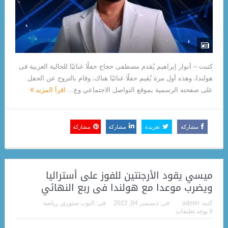
كتبت – أنوار إبراهيم يُقدم مصطفى حجاج حفلًا غنائيًا للجالية العربية فى
هولندا، وهذه أول مرة يُقيم حفلًا غنائيًا هناك، وقام بالتروج عن الحفل
على صفحته الرسمية بموقع التواصل الاجتماعي وع...
اقرأ المزيد
مشاركة
تغريدة
مشاركة
مشاركة
ميسي يقود الأرجنتين للفوز على أستراليا
ويضرب موعدا مع هولندا فى ربع النهائي
كتبه:
admin
فى:
ديسمبر 04, 2022
فى:
التوب ستوري
,
رياضة
لا يوجد تعليقات