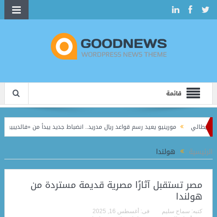
قائمة
ي
مورينيو يعيد رسم قواعد ريال مدريد.. انضباط جديد يبدأ من «فالديبيباس»
بع
ًا
الرئيسية
هولندا
مصر تستقبل آثارًا مصرية قديمة مستردة من
هولندا
كتبه:
سماح سليم
فى:
أغسطس 16, 2025