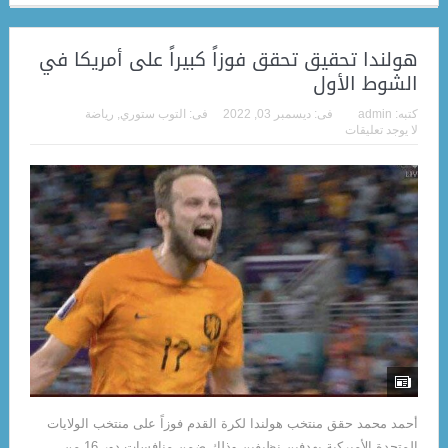
هولندا تحقيق تحقق فوزاً كبيراً على أمريكا في
الشوط الأول
كتبه:
admin
فى:
ديسمبر 03, 2022
فى:
التوب ستوري
,
رياضة
لا يوجد تعليقات
أحمد محمد حقق منتخب هولندا لكرة القدم فوزاً على منتخب الولايات
المتحدة الأميركية بهدفين نظيفين وذلك ضمن منافسات دور 16 من