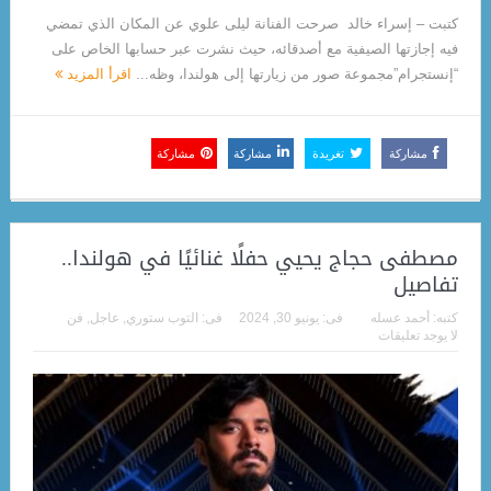
كتبت – إسراء خالد صرحت الفنانة ليلى علوي عن المكان الذي تمضي
فيه إجازتها الصيفية مع أصدقائه، حيث نشرت عبر حسابها الخاص على
“إنستجرام”مجموعة صور من زيارتها إلى هولندا، وظه...
اقرأ المزيد
مشاركة
تغريدة
مشاركة
مشاركة
مصطفى حجاج يحيي حفلًا غنائيًا في هولندا..
تفاصيل
كتبه:
أحمد عسله
فى:
يونيو 30, 2024
فى:
التوب ستوري
,
عاجل
,
فن
لا يوجد تعليقات