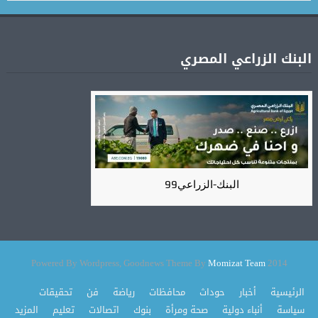
البنك الزراعي المصري
البنك-الزراعي99
Momizat Team
2014 Powered By Wordpress, Goodnews Theme By
الرئيسية
أخبار
حوداث
محافظات
رياضة
فن
تحقيقات
سياسة
أنباء دولية
صحة ومرأة
بنوك
اتصالات
تعليم
المزيد