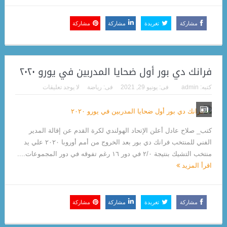
مشاركة
تغريدة
مشاركة
مشاركة
فرانك دي بور أول ضحايا المدربين في يورو ٢٠٢٠
كتبه:
admin
فى:
يونيو 29, 2021
فى:
رياضة
لا يوجد تعليقات
كتب_ صلاح عادل أعلن الإتحاد الهولندي لكرة القدم عن إقالة المدير
الفني للمنتخب فرانك دي بور بعد الخروج من أمم أوروبا ٢٠٢٠ علي يد
منتخب التشيك بنتيجة ٢/٠ في دور ١٦ رغم تفوقه في دور المجموعات....
اقرأ المزيد
مشاركة
تغريدة
مشاركة
مشاركة