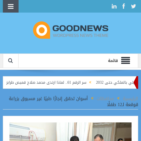
قائمة
بالملكي حتى 2032
سر الرقم 61.. لماذا ارتدى محمد صلاح قميص طرابزون قبل الظهور الرسمي؟
الرئيسية
محافظات
أسوان تحقق إنجازًا طبيًا غير مسبوق بزراعة
قوقعة لـ12 طفلًا