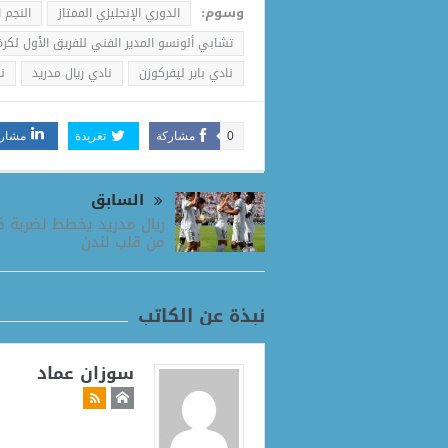
وسوم:
الدوري الإنجليزي الممتاز
النجم ا
تشابي ألونسو المدير الفني للفريق الأول لكرة
نادي باير ليفركوزن
نادي ريال مدريد
ن
0
مشاركة
تغريدة
مشار
السابق
ريال مدريد يخطط لضربة ك
من قلب لندن
نبذة عن الكاتب
سوزان عماد