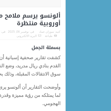
ألونسو يرسم ملامح م
أوروبية منتظرة
كتبه:
سوزان عماد
فى:
نوفمبر 06, 2025
فى:
طباعة
البريد الالكترونى
بسملة الجمل
كشفت تقارير صحفية إسبانية أن ت
القدم بنادي ريال مدريد، وضع الن
سوق الانتقالات المقبلة، وذلك بحسب م
وأوضحت التقارير أن ألونسو يرى 
لما يمتلكه من رؤية مميزة وقدر
الهجومي.