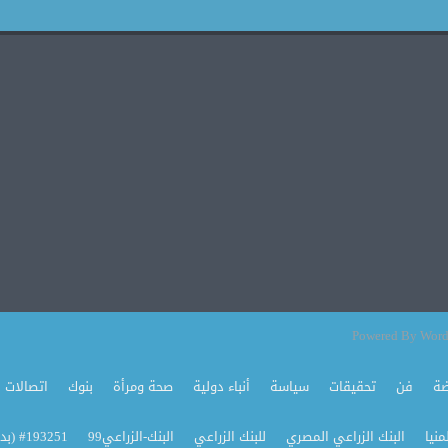
ضة
فن
تحقيقات
سياسة
أنباء دولية
صحة ومرأة
بنوك
اتصالات
منيا
البنك الزراعي المصري
للبنك الزراعي
البنك-الزراعي99
#193251 (بدون عنوان)