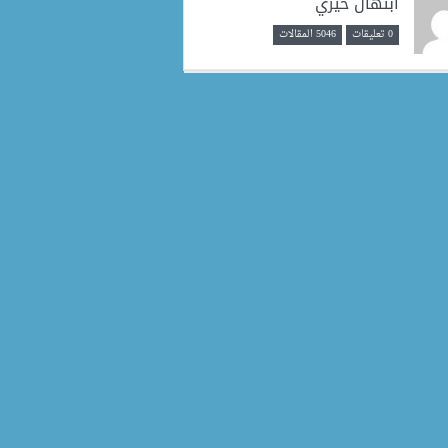
ابتهال خيري
0 تعليقات
5046 المقالات