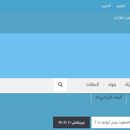
تعليم
المزيد
أة
بنوك
اتصالات
البنك-الزراعي99
الجديد.. وخطة لتقليص العدد مستقبلًا
جرينتش+2 02:35
مواجهات مت