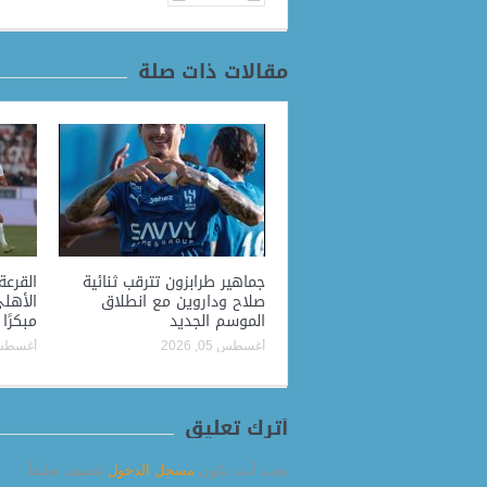
مقالات ذات صلة
جماهير طرابزون تترقب ثنائية
القرعة
صلاح وداروين مع انطلاق
الأهلي
الموسم الجديد
مبكرًا
أغسطس 05, 2026
أغسطس 05, 
أترك تعليق
يجب أنت تكون
مسجل الدخول
لتضيف تعليقاً.