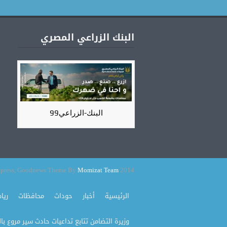
البنك الزراعي المصري
البنك-الزراعي99
Momizat Team
2014 Powered By Wordpress, Goodnews Theme By
الرئيسية
أخبار
حوداث
محافظات
ريا
وزيرة التضامن تتابع تداعيات حادث سير مروع بال