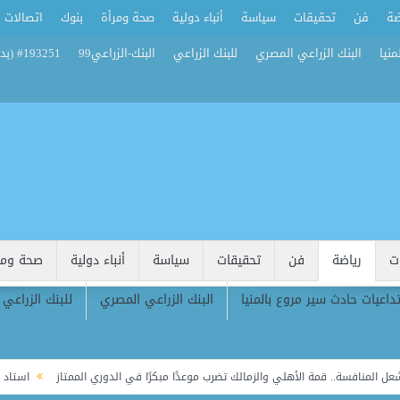
ضة
فن
تحقيقات
سياسة
أنباء دولية
صحة ومرأة
بنوك
اتصالات
منيا
البنك الزراعي المصري
للبنك الزراعي
البنك-الزراعي99
#193251 (بدون عنوان)
ت
رياضة
فن
تحقيقات
سياسة
أنباء دولية
صحة ومر
تداعيات حادث سير مروع بالمنيا
البنك الزراعي المصري
للبنك الزراعي
فسة.. قمة الأهلي والزمالك تضرب موعدًا مبكرًا في الدوري الممتاز
استاد القاهرة يفتح أبوابه لـ5 أندية في الموسم 