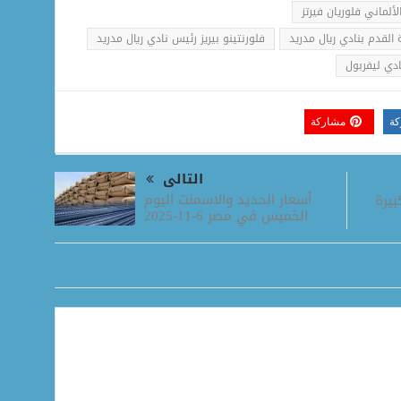
لألماني فلوريان فيرتز
 القدم بنادي ريال مدريد
فلورنتينو بيريز رئيس نادي ريال مدريد
ادي ليفربول
كة
مشاركة
التالى
أسعار الحديد والاسمنت اليوم
بيرة
الخميس في مصر 6-11-2025