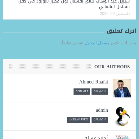
شيرين عبد الوهاب تتألق بفستان تول مطرز بالورود في حفل
الساحل الشمالي
أغسطس 09, 2026
أترك تعليق
يجب أنت تكون
مسجل الدخول
لتضيف تعليقاً.
OUR AUTHORS
Ahmed Raafat
0 تعليقات
1 المقالات
admin
0 تعليقات
19122 المقالات
أحمد عسله