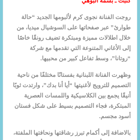
كتبت ـ بسمة البوهي
روجت الفنانة نجوى كرم لألبومها الجديد “حالة
طوارئ” عبر صفحاتها على السوشيال ميديا، من
خلال اطلالات مميزة ومبتكرة تضيف رونقًا خاصًا
إلى الأغاني المتنوعة التي تقدمها مع شركة
“روتانا”، وسط تفاعل كبير من محبيها.
وظهرت الفنانة اللبنانية بفستانًا مختلفًا من ناحية
التصميم للترويج لأغنيتها “أيا أنا بدك”، وارتدت ثوبًا
أنيقًا يجمع بين الكلاسيكية واللمسات العصرية
المبتكرة، فجاء التصميم بسيط على شكل فستان
أسود مجسم.
بالاضافة إلى أكمام تبرز رشاقتها ونحافتها الملفتة،