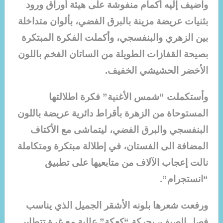
واضيف إليه أكمام منفوشة على هيئة أوراق ورود
بثنيات عريضة مزينة بالبرق الفضي، بألوان متداخلة
بين الزهري والبنفسجي، وأكملت الفكرة المبتكرة
بصيحة القفازات الطويلة من الساتان الفخم باللون
الأخضر الحشيشي الخفيف.
وأستكملت “شمس الأغنية” فكرة اطلالتها
المستوحاة من الزهرة بأقراط دائرية عريضة باللون
البنفسجي والبرق الفضي، ليتماشى مع الأكتاف
المضافة الى الفستان، في إطلالة مبتكرة ومتكاملة
نالت إعجاب الآلاف من متابعيها على تطبيق
“انستجرام”.
ورفعت شعرها بلونه الأشقر الجميل الذي يناسب
فصل الصيف، بحركة “كعكة” عالية مع غرة تتطاير