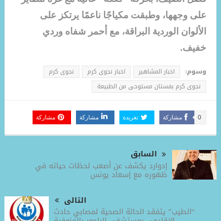
على وجهها، وطبقت مكياجًا ناعمًا يرتكز على
الألوان الوردية البراقة، مع أحمر شفاه وردي
خفيف.
وسوم:
اخبار المشاهير
اخبار نجوى كرم
نجوى كرم
نجوى كرم بفستان مستوحى من الطبيعة
0
مشاركة
تغريدة
مشاركة
مشاركة
السابق
إدوارد يكشف عن أصعب لحظات حياته في
ظهوره مع إسعاد يونس
التالى
“الطيب” يتفقد الحالة الصحية لمصابي حادث
الإقليمي بمستشفى الباجور بالمنوفية