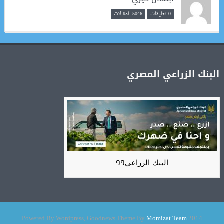
0 تعليقات
5046 المقالات
البنك الزراعي المصري
البنك-الزراعي99
Momizat Team
2014 Powered By Wordpress, Goodnews Theme By