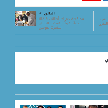
التالى
محافظة دمياط أطلقت قافلة
تنفيذ
طبية بعزبة العمدة بالمجان
الطرق
استمرت ليومين
ي