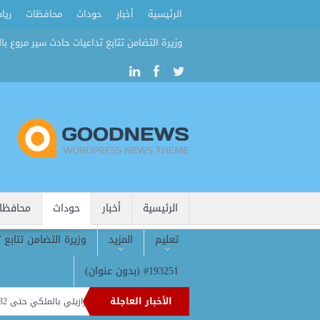
الرئيسية
أخبار
حوداث
محافظات
ريا
وزيرة التضامن تتابع تداعيات حادث سير مروع بال
الرئيسية
أخبار
حوداث
محافظا
تعليم
المزيد
وزيرة التضامن تتابع 
#193251 (بدون عنوان)
الأخبار العاجلة
مدريد يغلق ملف فينيسيوس.. عقد جديد يربط النجم البرازيلي بالملكي حتى 2032
سر الرقم 1