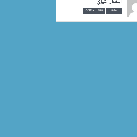
ابتهال خيري
0 تعليقات
5046 المقالات