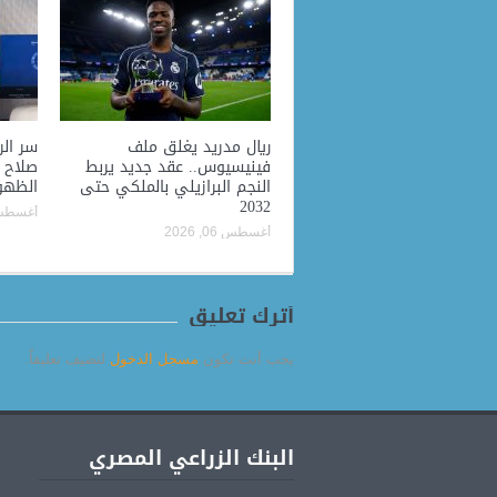
ريال مدريد يغلق ملف
فينيسيوس.. عقد جديد يربط
صلاح 
النجم البرازيلي بالملكي حتى
الظهو
2032
أغسطس 06, 
أغسطس 06, 2026
أترك تعليق
يجب أنت تكون
مسجل الدخول
لتضيف تعليقاً.
البنك الزراعي المصري