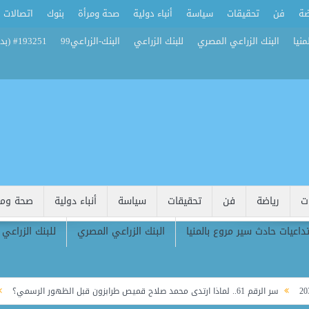
ضة
فن
تحقيقات
سياسة
أنباء دولية
صحة ومرأة
بنوك
اتصالات
منيا
البنك الزراعي المصري
للبنك الزراعي
البنك-الزراعي99
#193251 (بدون عنوان)
ت
رياضة
فن
تحقيقات
سياسة
أنباء دولية
صحة ومر
تداعيات حادث سير مروع بالمنيا
البنك الزراعي المصري
للبنك الزراعي
6.. لماذا ارتدى محمد صلاح قميص طرابزون قبل الظهور الرسمي؟
باريس س