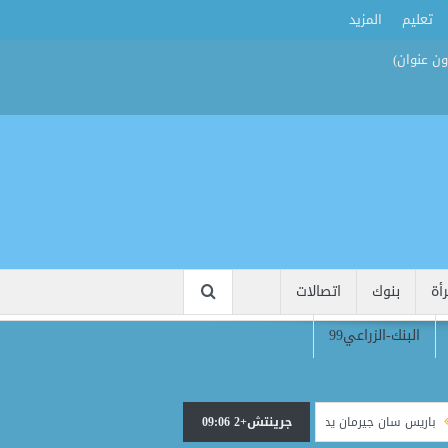
تعليم
المزيد
أة
بنوك
اتصالات
البنك-الزراعي99
جرينتش+2 09:06
ان جيرمان يحسم صفقة أكليوش بعقد طويل الأمد بعد اجتياز الكشف الطبي
رسميً