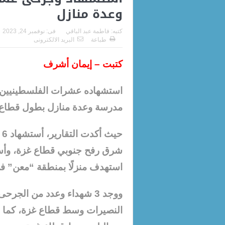
وعدة منازل
كتبه:
فاطمة عبد الباقي
فى:
نوفمبر 24, 2023
طباعة
البريد الالكترونى
كتبت – إيمان أشرف
استشهاده
عشرات الفلسطينيين، 
مدرسة وعدة منازل بطول قطاع غزة
ح
استهدف منزلًا بمنطقة “معن” ف
ووجد 3 شهداء وعدد من ال
النصيرات وسط قطاع غزة، كما