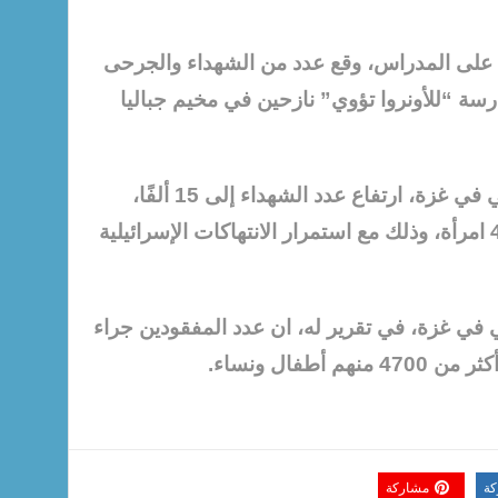
ية على المدراس، وقع عدد من الشهداء والجرحى
 “للأونروا تؤوي” نازحين في مخيم جباليا
وصرح المكتب الإعلامي الحكومي في غزة، ارتفاع عدد الشهداء إلى 15 ألفًا،
بينهم أكثر من 6150 طفلا و4000 امرأة، وذلك مع استمرار الانتهاكات الإسرائيلية
 في غزة، في تقرير له، ان عدد المفقودين جراء
كة
مشاركة