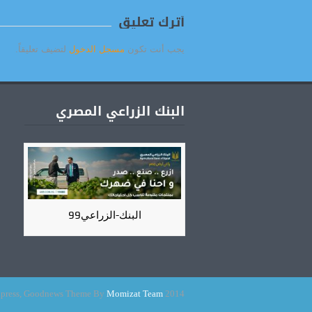
أترك تعليق
يجب أنت تكون
مسجل الدخول
لتضيف تعليقاً.
البنك الزراعي المصري
البنك-الزراعي99
Momizat Team
2014 Powered By Wordpress, Goodnews Theme By