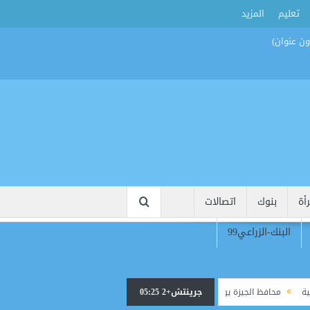
تعليم
المزيد
أة
بنوك
اتصالات
البنك-الزراعي99
جرينتش+2 05:25
محافظ الجيزة يودّع رئيس الوحدة المحلية بناهيا ويوجه برعاية أسرته بعد وفاته أثناء ال