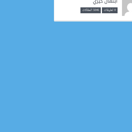
ابتهال خيري
0 تعليقات
5046 المقالات