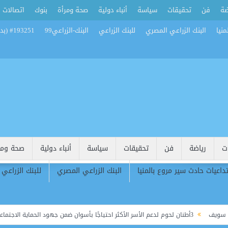
ضة
فن
تحقيقات
سياسة
أنباء دولية
صحة ومرأة
بنوك
اتصالات
منيا
البنك الزراعي المصري
للبنك الزراعي
البنك-الزراعي99
#193251 (بدون عنوان)
ت
رياضة
فن
تحقيقات
سياسة
أنباء دولية
صحة ومر
تداعيات حادث سير مروع بالمنيا
البنك الزراعي المصري
للبنك الزراعي
3أطنان لحوم لدعم الأسر الأكثر احتياجًا بأسوان ضمن جهود الحماية الاجتماعية