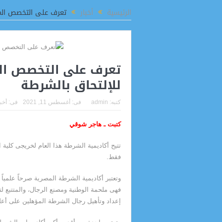
اتفاق تاريخي بين مصر وتشاد لتطوير الحرف اليدوية وفتح أسواق جديدة للصناعات الإب
الرئيسية
أخبار
تعرف على التخصص المط
تعرف على التخصص الم
للإلتحاق بالشرطة
كتبه:
admin
فى:
أغسطس 11, 2021
فى:
أخب
كتبت ـ هاجر شوقي
تتيح أكاديمية الشرطة هذا العام لخريجى كلية ا
فقط.
وتعتبر أكاديمية الشرطة المصرية صرحاً علمياً
فهى ملحمة الوطنية ومصنع الرجال، والمتتبع لت
إعداد وتأهيل رجال الشرطة المؤهلين على أعلى مس