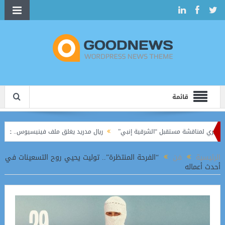
قائمة
يري لمناقشة مستقبل “الشرقية إنبي”
ريال مدريد يغلق ملف فينيسيوس.. عقد جديد يرب
 في الدوري الممتاز
الرئيسية
فن
“الفرحة المنتظرة”.. توليت يحيي روح التسعينات في
أحدث أعماله