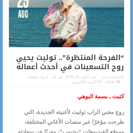
“الفرحة المنتظرة”.. توليت يحيي
روح التسعينات في أحدث أعماله
كتبه:
ايمان عمر
فى:
أكتوبر 03, 2025
فى:
فن
لا يوجد تعليقات
طباعة
البريد الالكترونى
كتبت ـ بسمة البوهي
روج مغني الراب توليت لأغنيته الجديدة، التي
طرحت مؤخرًا عبر منصات الأغاني المختلفة،
وموقع الفيديوهات “يوتيوب”، معربًا عن سعادته