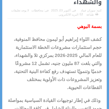
والشهداء
كتبه:
سوزان عماد
فى:
أكتوبر 03, 2025
فى:
محافظات
لا يوجد تعليقات
طباعة
البريد الالكترونى
بسمة البوهي
كشف اللواء إبراهيم أبو ليمون محافظ المنوفية،
حجم استثمارات مشروعات الخطة الاستثمارية
للعام المالي 2025-2026 بمركزي تلا والشهداء،
والتي بلغت 87 مليون جنيه، تشمل 12 مشروعًا
خدميًا وتنمويًا تستهدف رفع كفاءة البنية التحتية،
وتعزيز المشروعات ذات الأولوية بمختلف
القطاعات الحيوية.
وذلك في إطار توجيهات القيادة السياسية بمواصلة
جهود التغيير، والبناء الشامل في كافة المجالات،