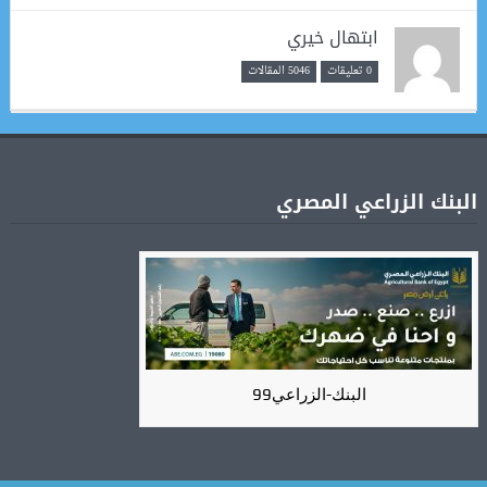
ابتهال خيري
0 تعليقات
5046 المقالات
البنك الزراعي المصري
البنك-الزراعي99