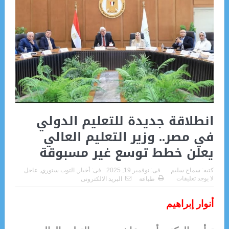
انطلاقة جديدة للتعليم الدولي
في مصر.. وزير التعليم العالي
يعلن خطط توسع غير مسبوقة
كتبه:
سماح سليم
فى:
نوفمبر 19, 2025
فى:
أخبار
,
التوب ستوري
,
عاجل
لا يوجد تعليقات
طباعة
البريد الالكترونى
أنوار إبراهيم