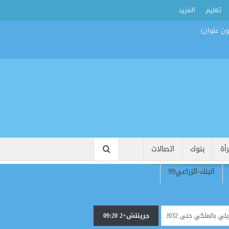
تعليم
المزيد
أة
بنوك
اتصالات
البنك-الزراعي99
 حتى 2032
سر الرقم 61.. لماذا ارتدى محمد صلاح قميص طرابزون قبل الظهور الرسمي؟
جرينتش+2 09:20