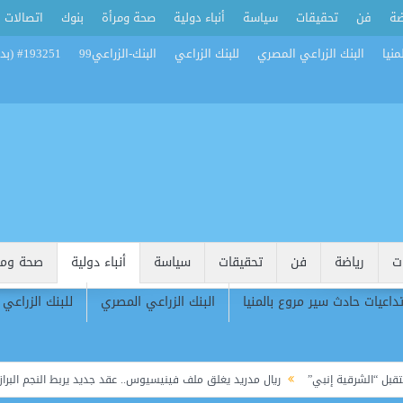
ضة
فن
تحقيقات
سياسة
أنباء دولية
صحة ومرأة
بنوك
اتصالات
منيا
البنك الزراعي المصري
للبنك الزراعي
البنك-الزراعي99
#193251 (بدون عنوان)
ت
رياضة
فن
تحقيقات
سياسة
أنباء دولية
صحة ومر
تداعيات حادث سير مروع بالمنيا
البنك الزراعي المصري
للبنك الزراعي
رقية إنبي”
ريال مدريد يغلق ملف فينيسيوس.. عقد جديد يربط النجم البرازيلي بالملكي