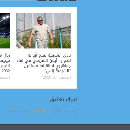
نادي الشرقية يفتح أبوابه
ريال م
للحوار.. أيمن الشريعي في لقاء
فينيس
جماهيري لمناقشة مستقبل
النجم 
“الشرقية إنبي”
2032
أغسطس 07, 2026
أغسطس 06, 
أترك تعليق
يجب أنت تكون
مسجل الدخول
لتضيف تعليقاً.