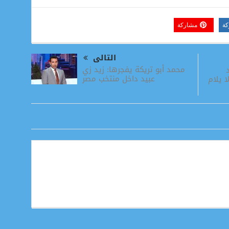
كة
مشاركة
التالى
محمد أبو تريكة يفجرها: زيد زي
عبيد داخل منتخب مصر
ا يلام