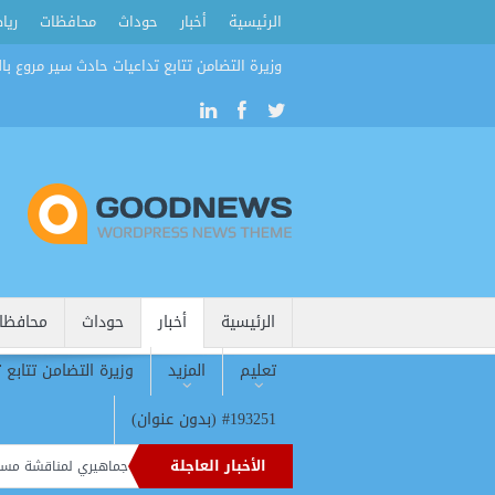
الرئيسية
أخبار
حوداث
محافظات
ريا
وزيرة التضامن تتابع تداعيات حادث سير مروع بال
الرئيسية
أخبار
حوداث
محافظا
تعليم
المزيد
وزيرة التضامن تتابع 
#193251 (بدون عنوان)
الأخبار العاجلة
دي الشرقية يفتح أبوابه للحوار.. أيمن الشريعي في لقاء جماهيري لمناقشة مستقبل “الش