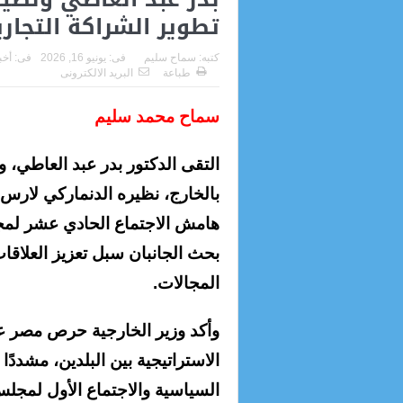
تطوير الشراكة التجاري
كتبه:
سماح سليم
فى:
يونيو 16, 2026
فى:
أخب
طباعة
البريد الالكترونى
سماح محمد سليم
التقى الدكتور بدر عبد العاطي، و
بالخارج، نظيره الدنماركي لارس
هامش الاجتماع الحادي عشر لمجل
بحث الجانبان سبل تعزيز العلاقا
المجالات.
وأكد وزير الخارجية حرص مصر عل
الاستراتيجية بين البلدين، مشددً
السياسية والاجتماع الأول لمجل