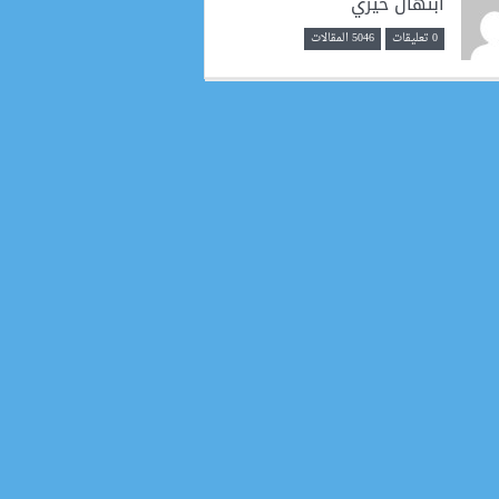
ابتهال خيري
0 تعليقات
5046 المقالات