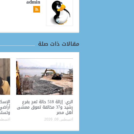
admin
مقالات ذات صلة
الري: إزالة 518 حالة تعدٍ بفرع
الإسكا
رشيد و37 مخالفة تعوق ممشى
أراضي 
أهل مصر
وتستك
أغسطس 08, 2026
أغسطس 08, 