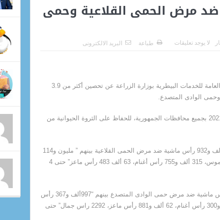
جرعة ضد مرض الحمى القلاعية وحمى
ار
لا يوجد تعليقات
طباعة
البريد الالكترونى
أعلن الدكتور عبد الحكيم محمود رئيس الهيئة العامة للخدمات البيطرية بوزارة الزراعة عن تحصين أكثر من 3.9
حمى الوادى المتصدع.
والجدير بالذكر أن الحملة بدأت يوم 26 يونيو 2021 بجميع محافظات الجمهورية، للحفاظ على الثروة الحيوانية من
أوضح رئيس الهيئة أنه تم تحصين 2مليون 58 ألف و932 رأس ماشية ضد مرض الحمى القلاعية بينهم ” مليون و114
ألف و164 رأس أبقار، 565 ألف و530 رأس جاموس، 315 ألف و755 رأس أغنام، 63 ألف 483 رأس ماعز” حتى 4
بالإضافة إلى تحصين مليون 922 ألف و406 رأس ماشية ضد مرض حمى الوادى المتصدع بينهم “997ألف و367 رأس
أبقار، 556 ألف و566 رأس جاموس، 303 ألف و300 رأس أغنام، 62 ألف و881 رأس ماعز، 2292 راس جمال” حتى