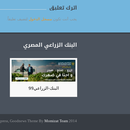
أترك تعليق
يجب أنت تكون
مسجل الدخول
لتضيف تعليقاً.
البنك الزراعي المصري
البنك-الزراعي99
Momizat Team
2014 Powered By Wordpress, Goodnews Theme By