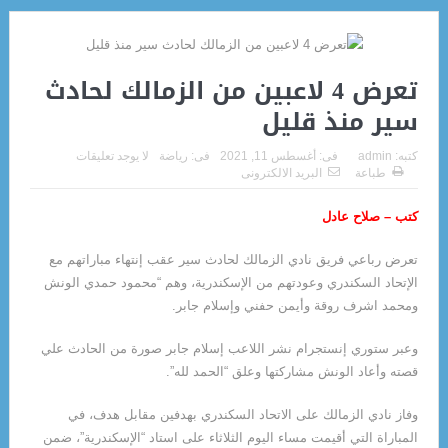
تعرض 4 لاعبين من الزمالك لحادث
سير منذ قليل
كتبه:
admin
فى:
أغسطس 11, 2021
فى:
رياضة
لا يوجد تعليقات
طباعة
البريد الالكترونى
كتب – صلاح عادل
تعرض رباعي فريق نادي الزمالك لحادث سير عقب إنتهاء مباراتهم مع
الإتحاد السكندري وعودتهم من الإسكندرية، وهم “محمود حمدي الونش
ومحمد اشرف روقة وأيمن حفني وإسلام جابر.
وعبر ستوري إنستجرام نشر اللاعب إسلام جابر صورة من الحادث علي
قصته وأعاد الونش مشاركتها وعلق “الحمد لله”.
وفاز نادي الزمالك على الاتحاد السكندري بهدفين مقابل هدف، في
المباراة التي أقيمت مساء اليوم الثلاثاء على استاد “الإسكندرية”، ضمن