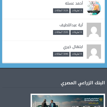
أحمد عسله
3 تعليقات
3126 المقالات
آية عبداللطيف
0 تعليقات
2535 المقالات
ابتهال خيري
0 تعليقات
5046 المقالات
البنك الزراعي المصري