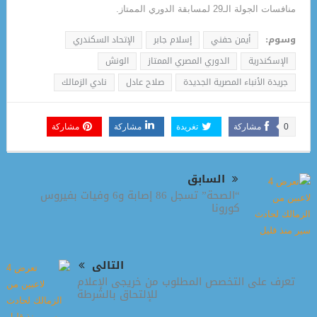
منافسات الجولة الـ29 لمسابقة الدوري الممتاز.
وسوم:
أيمن حفني
إسلام جابر
الإتحاد السكندري
الإسكندرية
الدوري المصري الممتاز
الونش
جريدة الأنباء المصرية الجديدة
صلاح عادل
نادي الزمالك
0
مشاركة
تغريدة
مشاركة
مشاركة
السابق
“الصحة” تسجل 86 إصابة و6 وفيات بفيروس
كورونا
التالى
تعرف على التخصص المطلوب من خريجى الإعلام
للإلتحاق بالشرطة