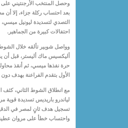
بعد احتساب ركلة جزاء، إلا أن 
التصدي لتسديدة ليونيل ميسي،
احتفالات كبيرة من الجماهير.
وواصل شوبير تألقه خلال الشوط
أليكسيس ماك أليستر، قبل أن يق
حرة نفذها ميسي، ثم أنقذ محاولة
الأول بتقدم الفراعنة بهدف دون ر
مع انطلاق الشوط الثاني، كثف 
لياندرو باريديس تسديدة قوية م
واحتساب خطأ على مروان عطية ف