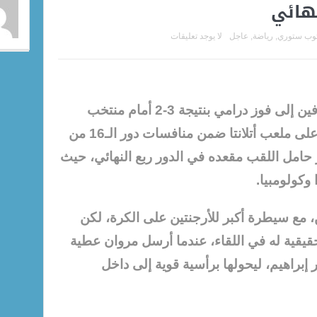
هائي
توب ستوري
,
رياضة
,
عاجل
لا يوجد تعليقات
قلب منتخب الأرجنتين تأخره بهدفين إلى فوز درامي بنتيجة 3-2 أمام منتخب
مصر، في المواجهة التي أقيمت على ملعب أتلانتا ضمن منافسات دور الـ16 من
العالم 2026، ليحجز حامل اللقب مقعده في الدور ربع النهائي، حيث
وكولومبيا.
ن، مع سيطرة أكبر للأرجنتين على الكرة، لكن
قية له في اللقاء، عندما أرسل مروان عطية
إبراهيم، ليحولها برأسية قوية إلى داخل