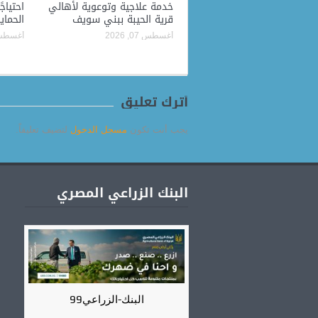
خدمة علاجية وتوعوية لأهالي
احتياج
قرية الحيبة ببني سويف
الحماي
أغسطس 07, 2026
أغسطس 07, 
أترك تعليق
يجب أنت تكون
مسجل الدخول
لتضيف تعليقاً.
البنك الزراعي المصري
البنك-الزراعي99