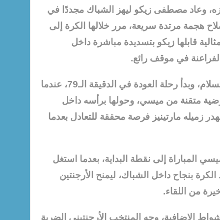
ه، وعاد مصطفى زيكو ليهز الشباك مجددًا في
اد محمد صلاح هجمة مرتدة سريعة، مرر خلالها الكرة إلى
لية قابلها زيكو بتسديدة مباشرة داخل
لفراعنة في موقف رائع.
ورفض المنتخب الأرجنتيني الاستسلام، وبدأ رحلة العودة في الدقيقة الـ79، عندما
ضية متقنة من ميسي، وحولها برأسه داخل
هدر زميله مارتينيز فرصة محققة للتعادل بعدما
 أعاد ليونيل ميسي المباراة إلى نقطة البداية، بعدما استغل
 الكرة بنجاح داخل الشباك، ليمنح الأرجنتين
يرة من اللقاء.
لأشواط الإضافية، وجه المنتخب الأرجنتيني الضربة