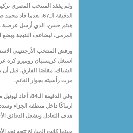
ولم يفقد المنتخب المصري تركيز
الدقيقة الـ67، بعدما ق
هيثم حسن، الذي أرسل عرضية مثا
المرمى، ليضاعف النتيجة ويضع ا
استغل كريستيان روميرو كرة عر
الشباك، مقلصًا الفارق، قبل أن ي
مرت رأسيته بجوار القائم.
وفي الدقيقة الـ84،
ارتباكًا داخل منطقة الجزاء وسدد
هدف التعادل ويشعل الدقائق الأخ
وبينما كانت المباراة تتجه نحو ا