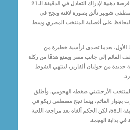
وحصل المنتخب الأرجنتيني على فرصة ذهبية لإدراك التعادل في الدقيقة الـ21
مصطفى شوبير تألق بصورة لافتة ونجح في
 ليحافظ على أفضلية المنتخب المصري وسط
 الأول، بعدما تصدى لرأسية خطيرة من
ف القائم إلى جانب مصر ويمنع هدفًا من ركلة
 جديدة من جوليان ألفاريز، لينتهي الشوط
د.
المنتخب الأرجنتيني ضغطه الهجومي، وأطلق
رت بجوار القائم، بينما نجح مصطفى زيكو في
تسجيل هدف ثانٍ لمصر في الدقيقة الـ58، لكن الحكم ألغاه بعد مراجعة اللعبة
ي بداية الهجمة.