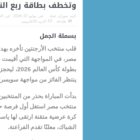
وتخطف بطاقة ربع الن
كتبه:
سوزان عماد
فى:
يوليو 07, 2026
فى:
ال
طباعة
البريد الالكترونى
بسملة الجمل
بطولة كأس 
ينتظر الفائز من مواجهة سويسرا 
بدأت المباراة بحذر من المنتخبي
منتخب مصر استغل أول فرصة حقي
كرة عرضية متقنة ارتقى لها ياسر 
الشباك، معلنًا تقدم الفراعنة.