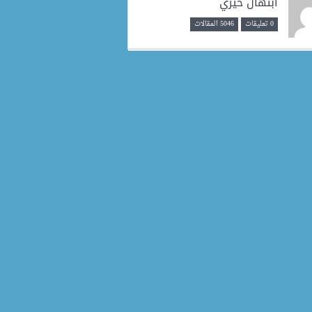
ابتهال خيري
0 تعليقات
5046 المقالات