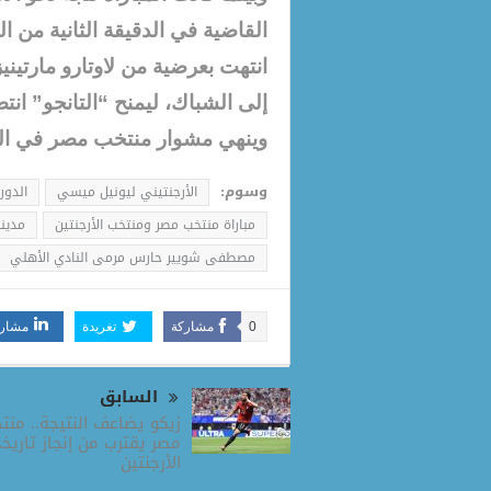
القاضية في الدقيقة الثانية من ا
انتهت بعرضية من لاوتارو مارتينيز
إلى الشباك، ليمنح “التانجو” انتصا
وينهي مشوار منتخب مصر في الب
وسوم:
الأرجنتيني ليونيل ميسي
الدور الـ16 من بطولة كأس
مباراة منتخب مصر ومنتخب الأرجنتين
مدينة
مصطفى شويير حارس مرمى النادي الأهلي
0
مشاركة
تغريدة
مشار
السابق
زيكو يضاعف النتيجة.. منت
مصر يقترب من إنجاز تاريخ
الأرجنتين