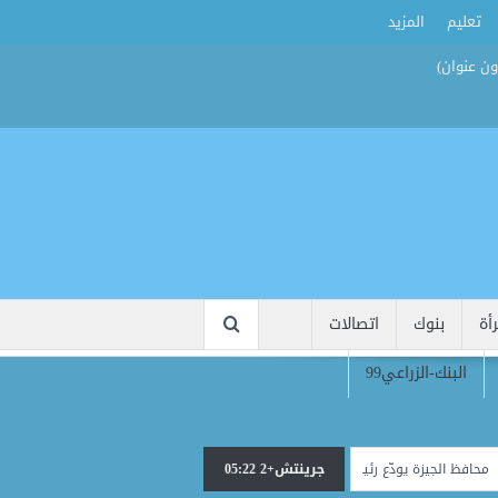
تعليم
المزيد
أة
بنوك
اتصالات
البنك-الزراعي99
جرينتش+2 05:22
ة يودّع رئيس الوحدة المحلية بناهيا ويوجه برعاية أسرته بعد وفاته أثناء العمل
كور