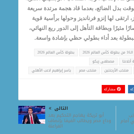
لوقت بدل الضائع، بعدما قاد هجمة مرتدة سريعة
، ارتقى لها إنزو فرنانديز وحولها برأسية قوية
رًا مثيرًا وبطاقة التأهل إلى الدور ربع النهائي،
طولة بعد أداء بطولي حظي بإشادة واسعة.
 العالم 2026
بطولة كأس العالم 2026
 أتلانتا
مصطفى زيكو
منتخب الأرجنتين
منتخب مصر
ياسر إبراهيم لاعب الأهلي
كة
مشاركة
التالى
أبو تريكة يهاجم التحكيم بعد
خب
وداع مصر ويطالب الفيفا بإنصاف
ي أمام
الفراعنة