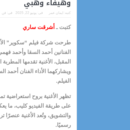
وهيفاء وهبي
كتبه:
ايمان عمر
فى:
يونيو 22, 2025
فى:
فن
كتبت ـ
أشرقت ساري
طرحت شركة فيلم “سكوير” الأغني
المقبل، الأغنية تقدمها المطربة 
ويشاركهما الأداء الفنان أحمد ا
الفيلم.
تظهر الأغنية بروح استعراضية تم
على طريقة الفيديو كليب، ما يعكس
والتشويق، وتُعد الأغنية عنصرًا ت
رسميًا.