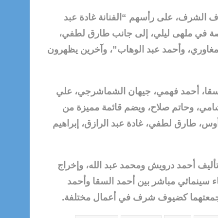
 الشرف، على رأسهم “الفنانة غادة عبد
صة في ملهى ليلي، إلى جانب طارق لطفي،
اوري، وأحمد عبد الوهاب”، وآخرين يظهرون
لسقا، أحمد فهمي، جيهان الشماشرجي، علي
ي، وحاتم صلاح، ويضم قائمة مميزة من
، طارق لطفي، غادة عبد الرازق، إبراهيم
تأليف أحمد درويش ومحمد عبد الله، وإخراج
قاء سينمائي مباشر بين أحمد السقا وأحمد
جمعتهما كضيوف شرف في أعمال مختلفة.