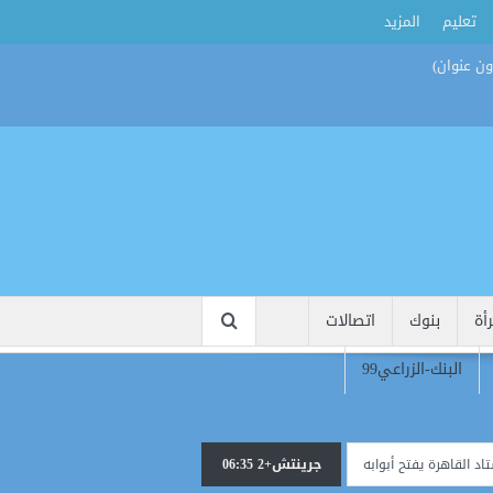
تعليم
المزيد
أة
بنوك
اتصالات
البنك-الزراعي99
ي الموسم الجديد.. وخطة لتقليص العدد مستقبلًا
جرينتش+2 06:35
مواجهات 