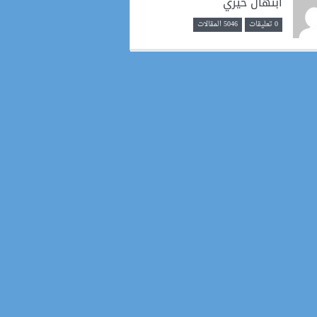
ابتهال خيري
0 تعليقات
5046 المقالات