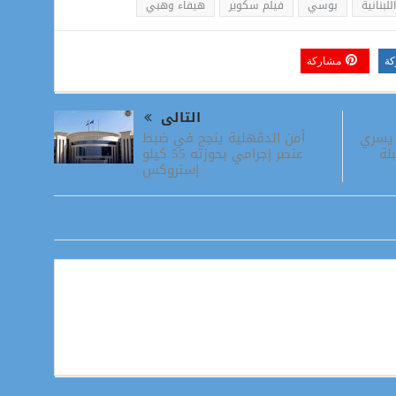
للبنانية
بوسي
فيلم سكوير
هيفاء وهبي
كة
مشاركة
التالى
أمن الدقهلية ينجح في ضبط
ل يسري
عنصر إجرامي بحوزته 55 كيلو
لة
إستروكس