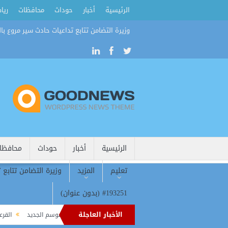
الرئيسية
أخبار
حوداث
محافظات
ريا
وزيرة التضامن تتابع تداعيات حادث سير مروع بال
الرئيسية
أخبار
حوداث
محافظا
تعليم
المزيد
وزيرة التضامن تتابع 
#193251 (بدون عنوان)
الأخبار العاجلة
هير طرابزون تترقب ثنائية صلاح وداروين مع انطلاق الموسم الجديد
القرعة تشعل ال