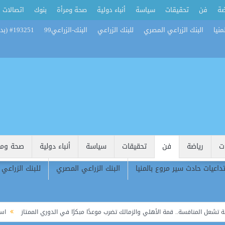
ضة
فن
تحقيقات
سياسة
أنباء دولية
صحة ومرأة
بنوك
اتصالات
منيا
البنك الزراعي المصري
للبنك الزراعي
البنك-الزراعي99
#193251 (بدون عنوان)
ت
رياضة
فن
تحقيقات
سياسة
أنباء دولية
صحة ومر
تداعيات حادث سير مروع بالمنيا
البنك الزراعي المصري
للبنك الزراعي
منافسة.. قمة الأهلي والزمالك تضرب موعدًا مبكرًا في الدوري الممتاز
استاد القاهرة يفتح أبوابه لـ5 أندية ف