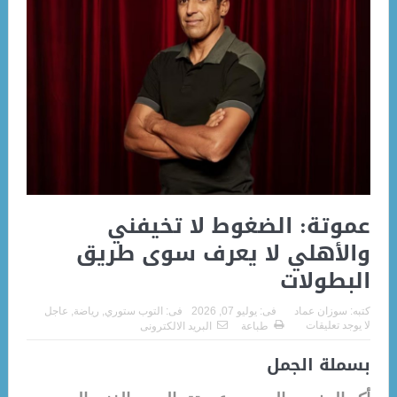
عموتة: الضغوط لا تخيفني
والأهلي لا يعرف سوى طريق
البطولات
كتبه:
سوزان عماد
فى:
يوليو 07, 2026
فى:
التوب ستوري
,
رياضة
,
عاجل
لا يوجد تعليقات
طباعة
البريد الالكترونى
بسملة الجمل