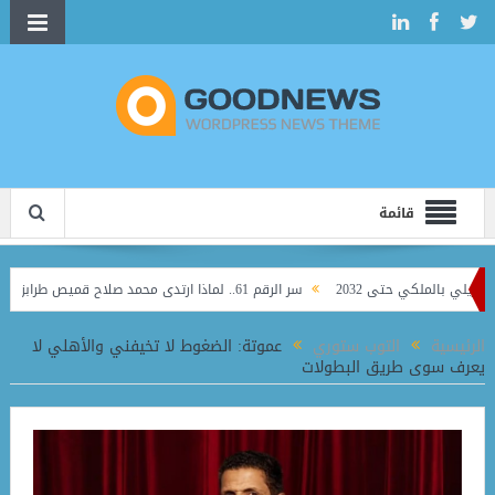
قائمة
بالملكي حتى 2032
سر الرقم 61.. لماذا ارتدى محمد صلاح قميص طرابزون قبل الظهور الرسمي؟
الرئيسية
التوب ستوري
عموتة: الضغوط لا تخيفني والأهلي لا
يعرف سوى طريق البطولات