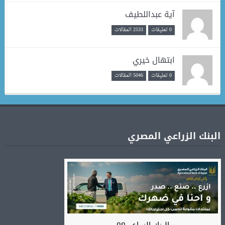
آية عبداللطيف
0 تعليقات
2533 المقالات
ابتهال خيري
0 تعليقات
5046 المقالات
البنك الزراعي المصري
البنك-الزراعي99