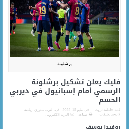
برشلونة
فليك يعلن تشكيل برشلونة
الرسمي أمام إسبانيول في ديربي
الحسم
كتبه:
فاطمة ثروت
فى:
مايو 15, 2025
فى:
التوب ستوري
,
رياضة
لا يوجد تعليقات
طباعة
البريد الالكترونى
روفيدا يوسف