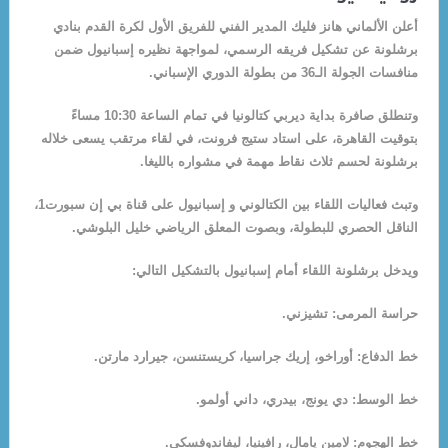
أعلن الألماني هانز فليك المدير الفني للفريق الأول لكرة القدم بنادي
برشلونة عن تشكيل فريقه الرسمي، لمواجهة نظيره إسبانيول ضمن
منافسات الجولة الـ36 من بطولة الدوري الإسباني.
وتنطلق صافرة بداية ديربي كتالونيا في تمام الساعة 10:30 مساءً
بتوقيت القاهرة، على استاد ستيج فرونت، في لقاء مرتقب يسعى خلاله
برشلونة لحسم ثلاث نقاط مهمة في مشواره بالليغا.
وتبث فعاليات اللقاء بين الكتالوني و إسبانيول على قناة بي إن سبورت1،
الناقل الحصري للبطولة، وبصوت المعلق الرياضي خليل البلوشي.
ويدخل برشلونة اللقاء أمام إسبانيول بالتشكيل التالي:
حراسة المرمى: تشيزني.
خط الدفاع: أوراخو، إريك جراسيا، كريستنسن، جيرارد مارتن.
خط الوسط: دي يونج، بيدري، داني أولمو.
خط الهجوم: لامين يامال، رافينيا، ليفاندوفسكي.