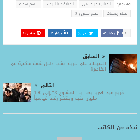
وسوم:
الفنان تامر حسني
الفنانة هنا الزاهد
باسم سمرة
فيلم ريستات
فيلم مشروع X
0
مشاركة
تغريدة
مشاركة
مشاركة
السابق
السيطرة على حريق نشب داخل شقة سكنية في
القاهرة
التالى
كريم عبد العزيز يصل بـ “المشروع X” إلى 100
مليون جنيه وينتظر رقماً قياسياً
نبذة عن الكاتب