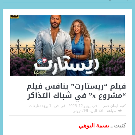
فيلم “ريستارت” ينافس فيلم
“مشروع x” في شباك التذاكر
كتبه:
ايمان عمر
فى:
يونيو 12, 2025
فى:
فن
لا يوجد تعليقات
طباعة
البريد الالكترونى
كتبت ـ
بسمة البوهي