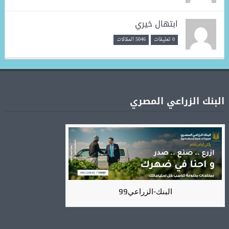
ابتهال خيري
0 تعليقات
5046 المقالات
البنك الزراعي المصري
البنك-الزراعي99