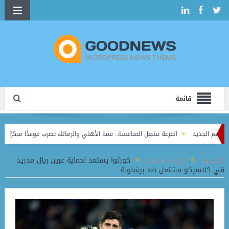
قائمة
 الجديد
القرعة تشعل المنافسة.. قمة الأهلي والزمالك تضرب موعدًا مبكرًا في الدور
رض الدائم في المنصورة
الرئيسية
التوب ستوري
كورتوا يستعد لحماية عرين ريال مدريد
في كلاسيكو مشتعل ضد برشلونة