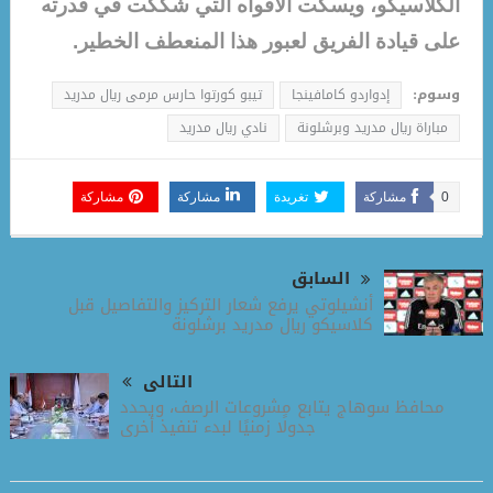
الكلاسيكو، ويسكت الأفواه التي شككت في قدرته
على قيادة الفريق لعبور هذا المنعطف الخطير.
وسوم:
إدواردو كامافينجا
تيبو كورتوا حارس مرمى ريال مدريد
مباراة ريال مدريد وبرشلونة
نادي ريال مدريد
0
مشاركة
تغريدة
مشاركة
مشاركة
السابق
أنشيلوتي يرفع شعار التركيز والتفاصيل قبل
كلاسيكو ريال مدريد برشلونة
التالى
محافظ سوهاج يتابع مشروعات الرصف، ويحدد
جدولًا زمنيًا لبدء تنفيذ أخرى