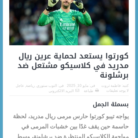
كورتوا يستعد لحماية عرين ريال
مدريد في كلاسيكو مشتعل ضد
برشلونة
كتبه:
فاطمة ثروت
فى:
مايو 10, 2025
فى:
التوب ستوري
,
رياضة
,
عاجل
لا يوجد تعليقات
طباعة
البريد الالكترونى
بسملة الجمل
يواجه تيبو كورتوا حارس مرمى ريال مدريد، لحظة
حاسمة حين يقف غدًا بين خشبات المرمى في
مواجهة الكلاسيكو المنتظرة ضد برشلونة، وسط