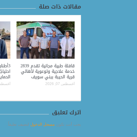
مقالات ذات صلة
قافلة طبية مجانية تقدم 2839
3أطنا
خدمة علاجية وتوعوية لأهالي
احتياج
قرية الحيبة ببني سويف
الحماي
أغسطس 07, 2026
أغسطس 07, 
أترك تعليق
يجب أنت تكون
مسجل الدخول
لتضيف تعليقاً.