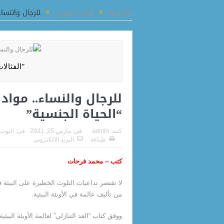
اتفاق تاريخي بين مصر وتشاد لتطوير الحرف اليدوية وفتح أسواق جديدة للصناعات الإبد
الرئيسية
التوب ستوري
للرجال والنسا
"الفثالا
للرجال والنساء.. موا
“الحياة الجنسية”
كتبه:
admin
فى:
مارس 25, 2021
فى:
التوب
طباعة
البريد الالكترونى
كتب – محمد فرحات
لا تقتصر تداعيات التلوث الخطيرة على البيئة 
من تأليف عالمة في الأوبئة البيئية.
ووفق كتاب “العد التنازلي” لعالمة الأوبئة البي