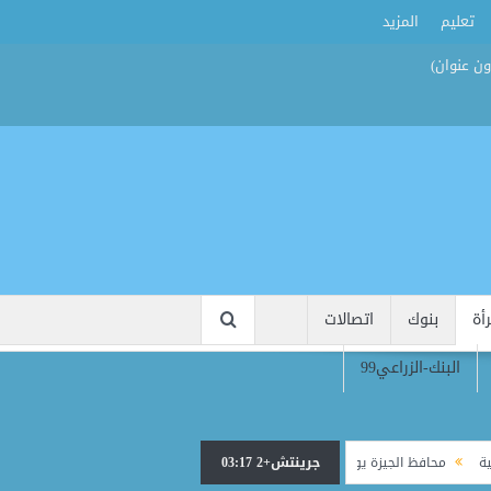
تعليم
المزيد
أة
بنوك
اتصالات
البنك-الزراعي99
جرينتش+2 03:17
محافظ الجيزة يودّع رئيس الوحدة المحلية بناهيا ويوجه برعاية أسرته بعد وفاته أثناء الع