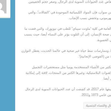
فاض عدد الحيوانات المنوية لدى الرجال، وصغر حجم الخصيتين.
سوان، فإن المواد الكيميائية الموجودة في “الفثالات”، والتي
الهرموني، وتخفض نسب الإنجاب.
لعامة في كلية “ماونت سيناي” للطب في نيويورك، والتي قضت ما
تلوث على صحة الإنسان، إلى أن التلوث يؤثر على النساء أيضا، حيث يسبب
ي الخصوبة.
ا، وممارسات نمط حياة غير صحية في عالمنا الحديث، يعطل التوازن
من (الفوضى الإنجابية)”.
كثير من الأشياء المستخدمة يوميا مثل مستحضرات التجميل
وات البلاستيكية، وغيرها الكثير من المنتجات، لافتة إلى إمكانية
أيضا.
جدير بالذكر أن دراسة سابقة قامت سوان بتأليفها عام 2017، قد كشفت أن عدد الحيوانات المنوية لدى الرجال
ال والنساء الجنسية