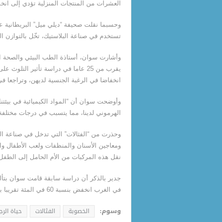
العشرات من المنتجات المنزلية تؤدي إلى انخ
وحسبما نقلت صحيفة “ديلي ميل” البريطانية عن 
تستخدم في صناعة البلاستيك، تخّل بالتوازن 
وأشارت سوان، أستاذة الطب البيئي والصحة ا
يقرب من 25 عاما في دراسة تأثير ال
انخفاضا في الرغبة الجنسية لديهن، وتراجعا ف
وأوضحت سوان أن “المواد الكيميائية في بيئتن
الهرموني لدينا، مما يتسبب في درجات مختلفة 
وحذرت من “الفثالات” التي تدخل في صناعة ال
ومعاجين الأسنان والمنظفات ولعب الأطفال والعب
نقل هذه المركبات من الأم الحامل إلى الطفل 
في الغرب انخفض بنسبة 60 في المئة تقريبا بين عامي 1973 و2011.
وسوم:
الخصوبة
الفثالات
حياة الرج