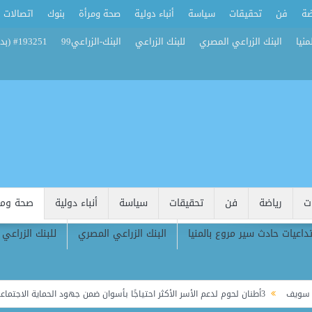
ضة
فن
تحقيقات
سياسة
أنباء دولية
صحة ومرأة
بنوك
اتصالات
منيا
البنك الزراعي المصري
للبنك الزراعي
البنك-الزراعي99
#193251 (بدون عنوان)
ت
رياضة
فن
تحقيقات
سياسة
أنباء دولية
صحة ومر
تداعيات حادث سير مروع بالمنيا
البنك الزراعي المصري
للبنك الزراعي
3أطنان لحوم لدعم الأسر الأكثر احتياجًا بأسوان ضمن جهود الحماية الاجتماعية