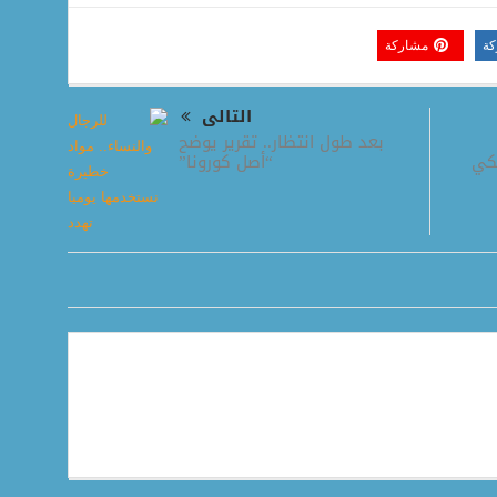
كة
مشاركة
التالى
بعد طول انتظار.. تقرير يوضح
“أصل كورونا”
نكي