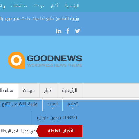
الرئيسية
أخبار
حوداث
محافظات
ريا
وزيرة التضامن تتابع تداعيات حادث سير مروع بال
الرئيسية
أخبار
حوداث
محافظا
تعليم
المزيد
وزيرة التضامن تتابع 
#193251 (بدون عنوان)
الأخبار العاجلة
بولي يتحرك لضم جيسوس.. وكيل مهاجم آرسنال يظهر في مقر النادي الإيطالي
مو