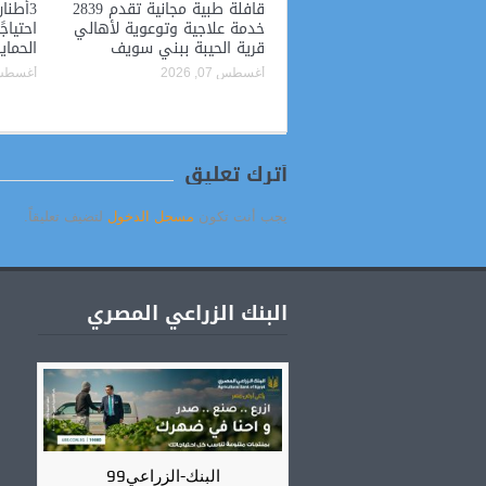
قافلة طبية مجانية تقدم 2839
3أطنا
خدمة علاجية وتوعوية لأهالي
احتياج
قرية الحيبة ببني سويف
الحماي
أغسطس 07, 2026
أغسطس 07, 
أترك تعليق
يجب أنت تكون
مسجل الدخول
لتضيف تعليقاً.
البنك الزراعي المصري
البنك-الزراعي99