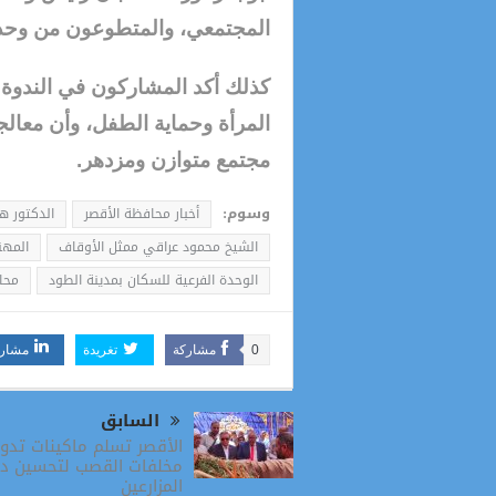
المجتمعي، والمتطوعون من وحد
كذلك أكد المشاركون في الندوة أ
المرأة وحماية الطفل، وأن معالج
مجتمع متوازن ومزدهر.
وسوم:
أخبار محافظة الأقصر
الدكتور ه
الشيخ محمود عراقي ممثل الأوقاف
المهن
الوحدة الفرعية للسكان بمدينة الطود
محا
0
مشاركة
تغريدة
مشار
السابق
الأقصر تسلم ماكينات تدوي
مخلفات القصب لتحسين د
المزارعين