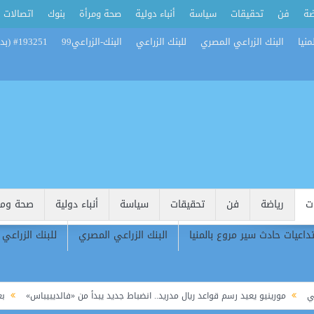
ضة
فن
تحقيقات
سياسة
أنباء دولية
صحة ومرأة
بنوك
اتصالات
منيا
البنك الزراعي المصري
للبنك الزراعي
البنك-الزراعي99
#193251 (بدون عنوان)
ت
رياضة
فن
تحقيقات
سياسة
أنباء دولية
صحة ومر
تداعيات حادث سير مروع بالمنيا
البنك الزراعي المصري
للبنك الزراعي
رينيو يعيد رسم قواعد ريال مدريد.. انضباط جديد يبدأ من «فالديبيباس»
بعد تجديد 