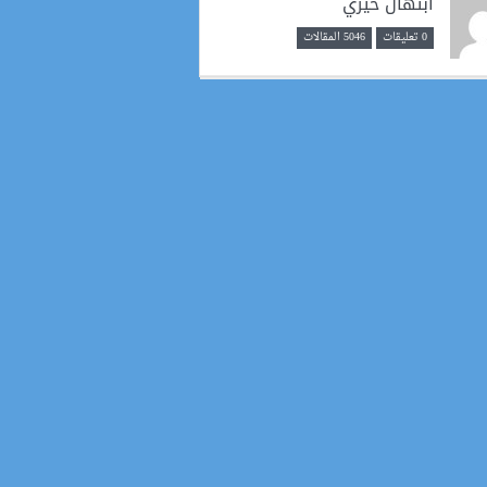
ابتهال خيري
0 تعليقات
5046 المقالات