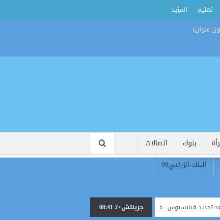
تعليم
المزيد
أة
بنوك
اتصالات
البنك-الزراعي99
جرينتش+2 08:41
فينيسيوس.. معضلة جديدة تنتظر مورينيو داخل ريال مدريد
خيبة أمل وزيرة تركية ب