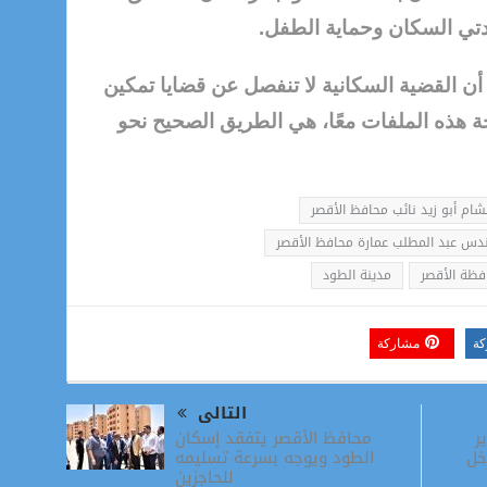
تي السكان وحماية الطفل.
ن القضية السكانية لا تنفصل عن قضايا تمكين
ة هذه الملفات معًا، هي الطريق الصحيح نحو
شام أبو زيد نائب محافظ الأقصر
دس عبد المطلب عمارة محافظ الأقصر
فظة الأقصر
مدينة الطود
كة
مشاركة
التالى
محافظ الأقصر يتفقد إسكان
ر
الطود ويوجه بسرعة تسليمه
خل
للحاجزين