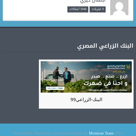
0 تعليقات
5046 المقالات
البنك الزراعي المصري
البنك-الزراعي99
Momizat Team
2014 Powered By Wordpress, Goodnews Theme By