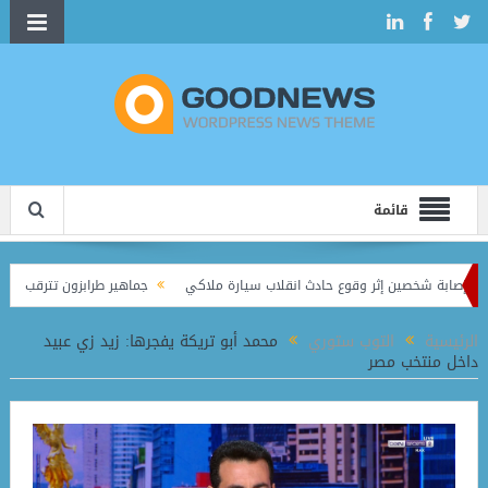
قائمة
ابة شخصين إثر وقوع حادث انقلاب سيارة ملاكي
جماهير طرابزون تترقب ثنائية صل
الرئيسية
التوب ستوري
محمد أبو تريكة يفجرها: زيد زي عبيد
داخل منتخب مصر