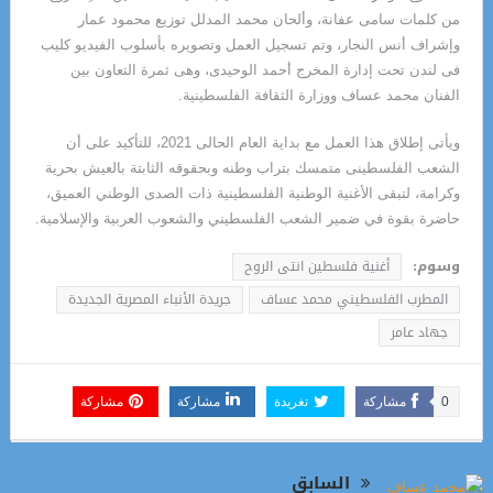
من كلمات سامى عفانة، وألحان محمد المدلل توزيع محمود عمار
وإشراف أنس النجار، وتم تسجيل العمل وتصويره بأسلوب الفيديو كليب
فى لندن تحت إدارة المخرج أحمد الوحيدى، وهى ثمرة التعاون بين
الفنان محمد عساف ووزارة الثقافة الفلسطينية.
ويأتى إطلاق هذا العمل مع بداية العام الحالى 2021، للتأكيد على أن
الشعب الفلسطينى متمسك بتراب وطنه وبحقوقه الثابتة بالعيش بحرية
وكرامة، لتبقى الأغنية الوطنية الفلسطينية ذات الصدى الوطني العميق،
حاضرة بقوة في ضمير الشعب الفلسطيني والشعوب العربية والإسلامية.
وسوم:
أغنية فلسطين انتى الروح
المطرب الفلسطيني محمد عساف
جريدة الأنباء المصرية الجديدة
جهاد عامر
0
مشاركة
تغريدة
مشاركة
مشاركة
السابق