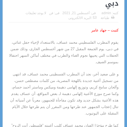
دبي
كتبه:
admin
فى:
أغسطس 21, 2021
فى:
فن
لا يوجد تعليقات
طباعة
البريد الالكترونى
كتبت
–
جهاد عامر
يقوم المطرب الفلسطيني محمد عساف، بالاستعداد لإحياء حفل غنائي،
في دبى، يوم الجمعة المقبل 27 من شهر أغسطس الجارى، وذلك ضمن
الحفلات التي يحييها نجوم الغناء والطرب في مختلف أماكن السهر احتفالا
بموسم الصيف.
و على صعيد آخر، نجد أن المطرب الفسطينى محمد عساف، قد انتهى
من تسجيل أغنية جديدة باللهجة المصرية، من كلمات مصطفى حسن،
وألحان سامح كريم، وتوزيع إلهامى دهيمة وميكس وماستر أحمد حسام،
وكما صرح موزع الأغنية إلهامى دهيمة لـ بعض المواقع، أن عساف يقدم
هذه الأغنية بشكل جديد وقد تكون مفاجأة للجمهور، معرباً عن أمنياته أن
تنال إعجاب الجمهور عند طرحها ومن المقرر أن يتم طرحها خلال الأيام
المقبلة على اليوتيوب.
كما طرح مؤخرًا الفنان محمد عساف كليب أغنيته “فلسطين أنتِ الروح”