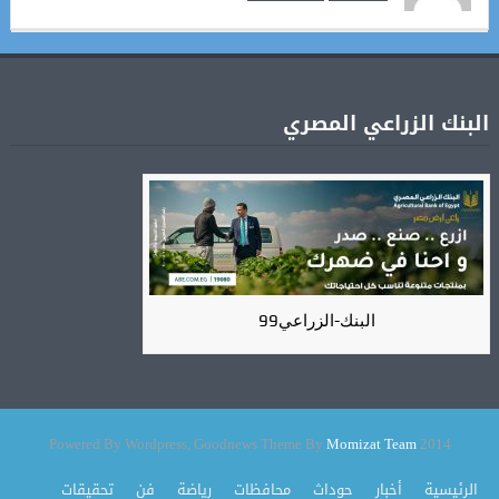
البنك الزراعي المصري
البنك-الزراعي99
Momizat Team
2014 Powered By Wordpress, Goodnews Theme By
الرئيسية
أخبار
حوداث
محافظات
رياضة
فن
تحقيقات