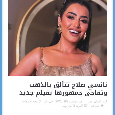
نانسي صلاح تتألق بالذهب
وتفاجئ جمهورها بفيلم جديد
كتبه:
ايمان عمر
فى:
نوفمبر 06, 2025
فى:
فن
لا يوجد تعليقات
طباعة
البريد الالكترونى