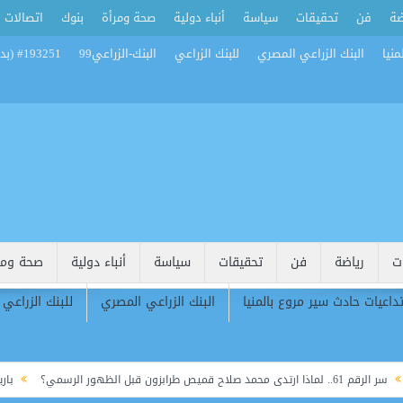
ضة
فن
تحقيقات
سياسة
أنباء دولية
صحة ومرأة
بنوك
اتصالات
منيا
البنك الزراعي المصري
للبنك الزراعي
البنك-الزراعي99
#193251 (بدون عنوان)
ت
رياضة
فن
تحقيقات
سياسة
أنباء دولية
صحة ومر
تداعيات حادث سير مروع بالمنيا
البنك الزراعي المصري
للبنك الزراعي
رابزون قبل الظهور الرسمي؟
باريس سان ج