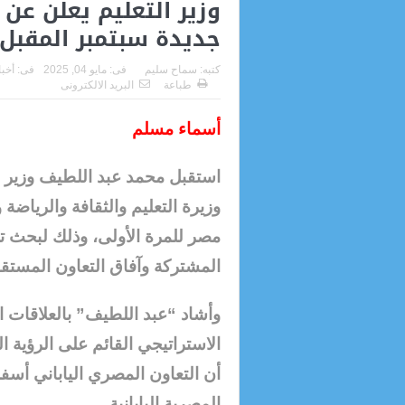
جديدة سبتمبر المقبل
كتبه:
سماح سليم
فى:
مايو 04, 2025
فى:
أخبا
طباعة
البريد الالكترونى
أسماء مسلم
استقبل محمد عبد اللطيف وزير الت
وزيرة التعليم والثقافة والرياضة و
مصر للمرة الأولى، وذلك لبحث ت
المشتركة وآفاق التعاون المستقبل
وأشاد “عبد اللطيف” بالعلاقات المص
الاستراتيجي القائم على الرؤية 
أن التعاون المصري الياباني أسفر
المصرية اليابانية.