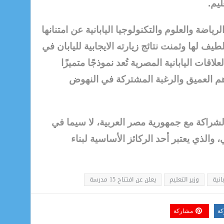
يم.
رياضة والعلوم والتكنولوجيا اليابانية عن امتنانها
يف لها وثمنت نتائج زيارته الايجابية لليابان في
اقات اليابانية المصرية تُعد نموذجًا متميزًا
اهم العميق والرغبة المشتركة في النهوض
الشراكة مع جمهورية مصر العربية، لا سيما في
والذي يعتبر أحد الركائز الأساسية لبناء
انية
وزير التعليم
يعلن عن افتتاح 15 مدرسة
كة
مشاركة