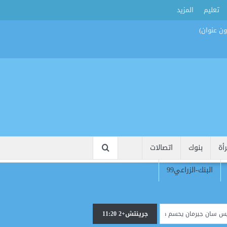
تعليم
المزيد
أة
بنوك
اتصالات
البنك-الزراعي99
جرينتش+2 11:20
يرمان يحسم صفقة أكليوش بعقد طويل الأمد بعد اجتياز الكشف الطبي
رسميًا.. 