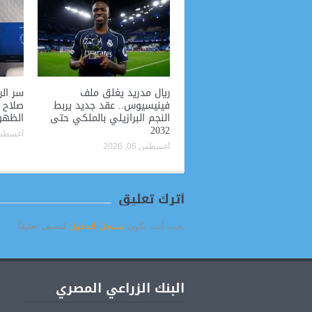
ريال مدريد يغلق ملف
فينيسيوس.. عقد جديد يربط
صلاح 
النجم البرازيلي بالملكي حتى
الظهو
2032
أغسطس 06, 
أغسطس 06, 2026
أترك تعليق
يجب أنت تكون
مسجل الدخول
لتضيف تعليقاً.
البنك الزراعي المصري