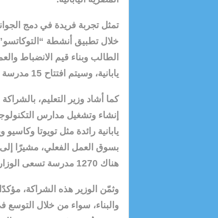
تمثل تجربة فريدة في دمج الجوان
خلال تطبيق أنشطة “التوكاتسو” ا
يابانية، وسيتم افتتاح 15 مدرسة جديدة في سبتمبر المقبل.
كما أشاد وزير التعليم، بالشراكة
إنشاء وتشغيل مدارس التكنولوجي
يابانية رائدة مثل تويوتا وكاسيو وي
هناك 1270 مدرسة تسعى الوزارة للتعاون مع الجانب الياباني في تطويرها.
وثمّن الوزير هذه الشراكة، مؤكدً
والبناء، سواء من خلال التوسع في