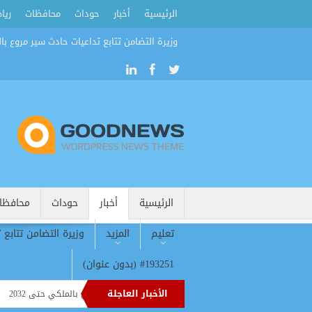
الرئيسية
أخبار
حوداث
محافظات
ريا
وزيرة التضامن تتابع تداعيات حادث سير مروع بال
الرئيسية
أخبار
حوداث
محافظا
تعليم
المزيد
وزيرة التضامن تتابع 
#193251 (بدون عنوان)
الأخبار العاجلة
 يغلق ملف فينيسيوس.. عقد جديد يربط النجم البرازيلي بالملكي حتى 2032
سر الرقم 61.. لماذا ارتدى محمد صلاح قميص ط