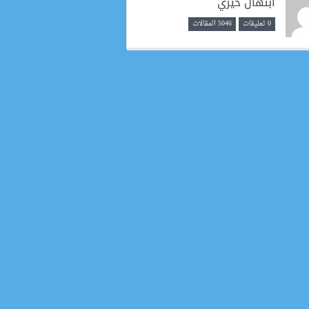
ابتهال خيري
0 تعليقات
5046 المقالات