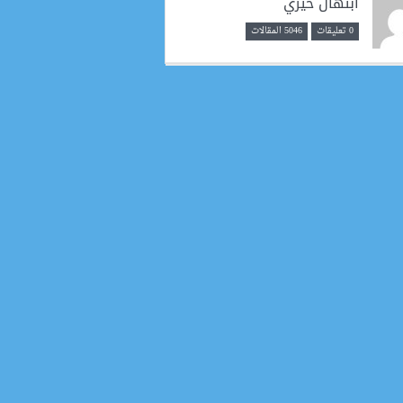
ابتهال خيري
0 تعليقات
5046 المقالات