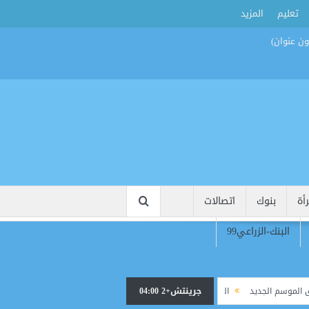
تعليم
المزيد
أة
بنوك
اتصالات
البنك-الزراعي99
الجديد
جرينتش+2 04:00
القرعة تشعل المنافسة.. قمة الأهلي والزمالك تضرب موعدًا مبكرًا في الدوري