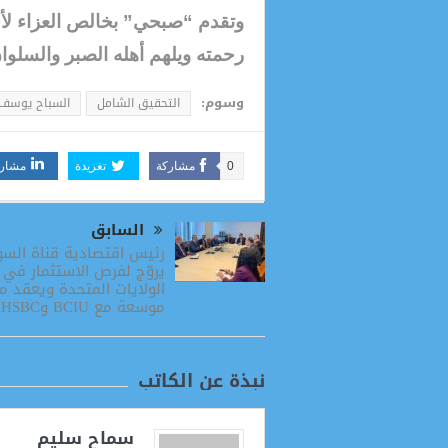
وتقدم “صبحي” بخالص العزاء لأسر
رحمته ويلهم أهله الصبر والسلوا
وسوم:
التحقيق الشامل
السباح يوسف
0
مشاركة
تغريدة
مشار
السابق
رئيس اقتصادية قناة الس
يروّج لفرص الاستثمار في
الولايات المتحدة ويعقد م
موسعة مع BCIU وHSBC
نبذة عن الكاتب
سماح سليم