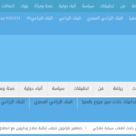
ضة
فن
تحقيقات
سياسة
أنباء دولية
صحة ومرأة
بنوك
اتصالات
منيا
البنك الزراعي المصري
للبنك الزراعي
البنك-الزراعي99
#193251 (بدون عنوان)
ت
رياضة
فن
تحقيقات
سياسة
أنباء دولية
صحة ومر
تداعيات حادث سير مروع بالمنيا
البنك الزراعي المصري
للبنك الزراعي
قلاب سيارة ملاكي
جماهير طرابزون تترقب ثنائية صلاح وداروين مع انطلاق الموسم 