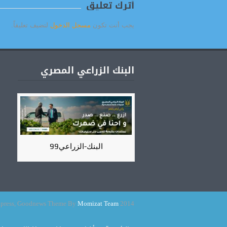
أترك تعليق
يجب أنت تكون
مسجل الدخول
لتضيف تعليقاً.
البنك الزراعي المصري
البنك-الزراعي99
Momizat Team
2014 Powered By Wordpress, Goodnews Theme By