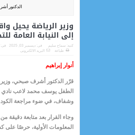
الدكتور أشر
وزير الرياضة يحيل و
إلى النيابة العامة لل
كتبه:
سماح سليم
فى:
ديسمبر 03, 2025
فى:
طباعة
البريد الالكترونى
أنوار إبراهيم
قرّر الدكتور أشرف صبحي، وزير ا
الطفل يوسف محمد لاعب نادي الز
وشفاف، في ضوء مراجعة الكود ا
وجاء القرار بعد متابعة دقيقة م
المعلومات الأولية، حرصًا على