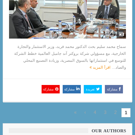
سماح محمد سليم بحث الدكتور محمد فريد، وزير الاستثمار والتجارة
الخارجية، مع مسؤولي شركة بروكتر آند جامبل العالمية خطط الشركة
للتوسع في استثماراتها بالسوق المصرية، وزيادة التصنيع المحلي
والصاد...
اقرأ المزيد
مشاركة
تغريدة
مشاركة
مشاركة
»
›
4
3
2
1
OUR AUTHORS