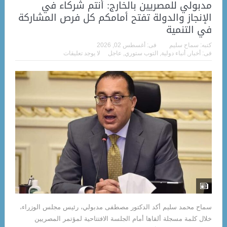
مدبولي للمصريين بالخارج: أنتم شركاء في
الإنجاز والدولة تفتح أمامكم كل فرص المشاركة
في التنمية
كتبه:
سماح سليم
فى:
أغسطس 02, 2026
فى:
أخبار
,
أنباء دولية
,
التوب ستوري
,
عاجل
لا يوجد تعليقات
سماح محمد سليم أكد الدكتور مصطفى مدبولي، رئيس مجلس الوزراء،
خلال كلمة مسجلة ألقاها أمام الجلسة الافتتاحية لمؤتمر المصريين