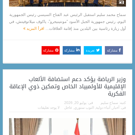
سماح محمد سليم استقبل الرئيس عبد الفتاح السيسي رئيس الجمهورية
اليوم، رئيس جمهورية الجبل الأسود “مونتينيجرو”، ياكوف ميلاتوفيتش، في
أول زيارة رئاسية بين البلدين منذ إقامة العلاقات...
اقرأ المزيد
مشاركة
تغريدة
مشاركة
مشاركة
وزير الرياضة يؤكد دعم استضافة الألعاب
الإقليمية للأولمبياد الخاص وتمكين ذوي الإعاقة
الفكرية
كتبه:
سماح سليم
فى:
يوليو 20, 2026
فى:
أخبار
,
أنباء دولية
,
التوب ستوري
,
عاجل
لا يوجد تعليقات