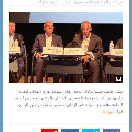
فى:
أخبار
,
أنباء دولية
,
التوب ستوري
,
عاجل
لا يوجد تعليقات
سماح محمد سليم شارك الدكتور هاني سويلم، وزير الموارد المائية
والري، في الجلسة رفيعة المستوى للاحتفال بالذكرى الخمسين لـ«يوم
المياه» و«أسبوع المياه» في اليابان، بحضور جلالة إمبراطور اليابان،...
اقرأ المزيد