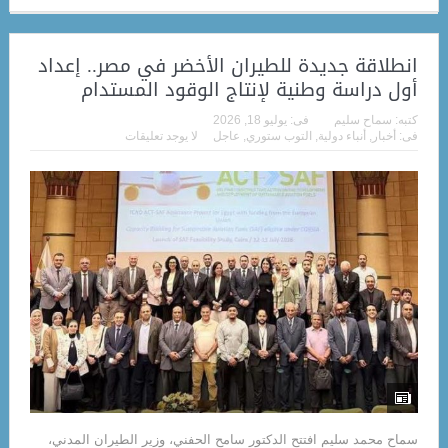
انطلاقة جديدة للطيران الأخضر في مصر.. إعداد
أول دراسة وطنية لإنتاج الوقود المستدام
كتبه:
سماح سليم
فى:
يوليو 18, 2026
فى:
أخبار
,
أنباء دولية
,
التوب ستوري
,
عاجل
لا يوجد تعليقات
سماح محمد سليم افتتح الدكتور سامح الحفني، وزير الطيران المدني،