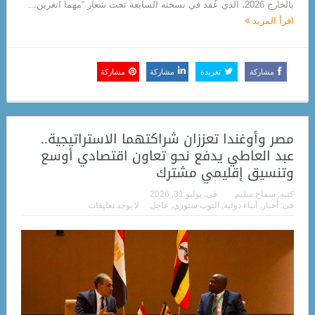
بالخارج 2026، الذي عُقد في نسخته السابعة تحت شعار “مهما اتغربن...
اقرأ المزيد
مشاركة
تغريدة
مشاركة
مشاركة
مصر وأوغندا تعززان شراكتهما الاستراتيجية..
عبد العاطي يدفع نحو تعاون اقتصادي أوسع
وتنسيق إقليمي مشترك
كتبه:
سماح سليم
فى:
يوليو 31, 2026
فى:
أخبار
,
أنباء دولية
,
التوب ستوري
,
عاجل
لا يوجد تعليقات