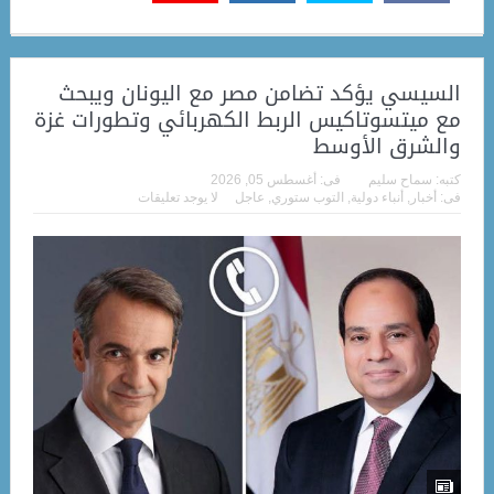
السيسي يؤكد تضامن مصر مع اليونان ويبحث
مع ميتسوتاكيس الربط الكهربائي وتطورات غزة
والشرق الأوسط
كتبه:
سماح سليم
فى:
أغسطس 05, 2026
فى:
أخبار
,
أنباء دولية
,
التوب ستوري
,
عاجل
لا يوجد تعليقات