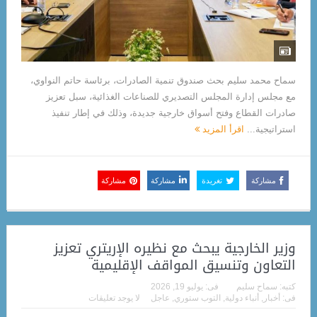
سماح محمد سليم بحث صندوق تنمية الصادرات، برئاسة حاتم النواوي،
مع مجلس إدارة المجلس التصديري للصناعات الغذائية، سبل تعزيز
صادرات القطاع وفتح أسواق خارجية جديدة، وذلك في إطار تنفيذ
استراتيجية...
اقرأ المزيد
مشاركة
تغريدة
مشاركة
مشاركة
وزير الخارجية يبحث مع نظيره الإريتري تعزيز
التعاون وتنسيق المواقف الإقليمية
كتبه:
سماح سليم
فى:
يوليو 19, 2026
فى:
أخبار
,
أنباء دولية
,
التوب ستوري
,
عاجل
لا يوجد تعليقات