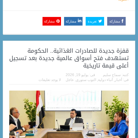
مشاركة
تغريدة
مشاركة
مشاركة
قفزة جديدة للصادرات الغذائية.. الحكومة
تستهدف فتح أسواق عالمية جديدة بعد تسجيل
أعلى قيمة تاريخية
كتبه:
سماح سليم
فى:
يوليو 19, 2026
فى:
أخبار
,
أنباء دولية
,
التوب ستوري
,
عاجل
لا يوجد تعليقات