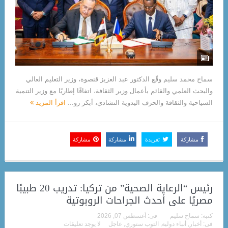
سماح محمد سليم وقّع الدكتور عبد العزيز قنصوة، وزير التعليم العالي
والبحث العلمي والقائم بأعمال وزير الثقافة، اتفاقًا إطاريًا مع وزير التنمية
السياحية والثقافة والحرف اليدوية التشادي، أبكر رو...
اقرأ المزيد
مشاركة
تغريدة
مشاركة
مشاركة
رئيس “الرعاية الصحية” من تركيا: تدريب 20 طبيبًا
مصريًا على أحدث الجراحات الروبوتية
كتبه:
سماح سليم
فى:
أغسطس 07, 2026
فى:
أخبار
,
أنباء دولية
,
التوب ستوري
,
عاجل
لا يوجد تعليقات