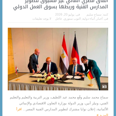
اتفاق مصري ألماني غير مسبوق لتطوير
المدارس الفنية وربطها بسوق العمل الدولي
كتبه:
سماح سليم
فى:
يوليو 20, 2026
فى:
أخبار
,
أنباء دولية
,
التوب ستوري
,
عاجل
لا يوجد تعليقات
سماح محمد سليم وقّع محمد عبد اللطيف، وزير التربية والتعليم والتعليم
الفني، ونيلز آنين، وزير الدولة بوزارة التعاون الاقتصادي والإنمائي
الألمانية، إعلان نوايا مشترك لتطوير المدارس الفنية المصر...
اقرأ
المزيد