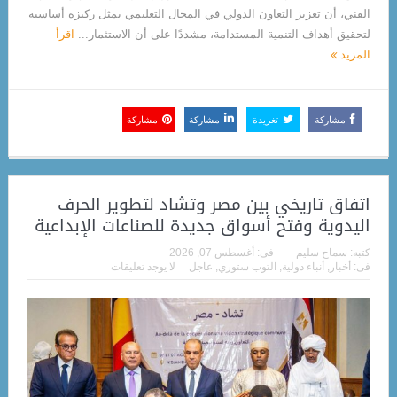
الفني، أن تعزيز التعاون الدولي في المجال التعليمي يمثل ركيزة أساسية
لتحقيق أهداف التنمية المستدامة، مشددًا على أن الاستثمار...
اقرأ
المزيد
مشاركة
تغريدة
مشاركة
مشاركة
اتفاق تاريخي بين مصر وتشاد لتطوير الحرف
اليدوية وفتح أسواق جديدة للصناعات الإبداعية
كتبه:
سماح سليم
فى:
أغسطس 07, 2026
فى:
أخبار
,
أنباء دولية
,
التوب ستوري
,
عاجل
لا يوجد تعليقات