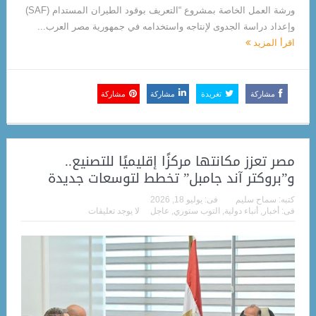
ورشة العمل الخاصة بمشروع “التعريف بوقود الطيران المستدام (SAF)
وإعداد دراسة الجدوى لإنتاجه واستخدامه في جمهورية مصر العرب...
اقرأ المزيد
مشاركة
تغريدة
مشاركة
مشاركة
مصر تعزز مكانتها مركزًا إقليميًا للتصنيع..
و”بروكتر آند جامبل” تخطط لتوسعات جديدة
كتبه:
سماح سليم
فى:
يوليو 18, 2026
فى:
أخبار
,
أنباء دولية
,
التوب ستوري
,
عاجل
لا يوجد تعليقات