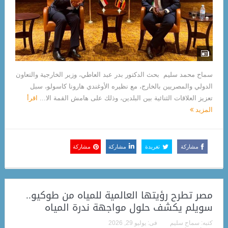
سماح محمد سليم بحث الدكتور بدر عبد العاطي، وزير الخارجية والتعاون
الدولي والمصريين بالخارج، مع نظيره الأوغندي هارونا كاسولو، سبل
تعزيز العلاقات الثنائية بين البلدين، وذلك على هامش القمة الا...
اقرأ
المزيد
مشاركة
تغريدة
مشاركة
مشاركة
مصر تطرح رؤيتها العالمية للمياه من طوكيو..
سويلم يكشف حلول مواجهة ندرة المياه
كتبه:
سماح سليم
فى:
يوليو 29, 2026