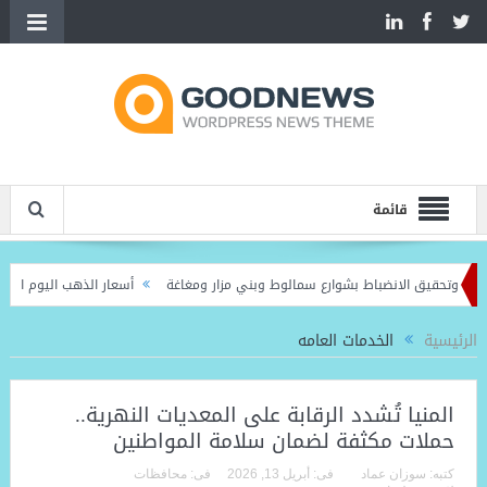
قائمة
ديات وتحقيق الانضباط بشوارع سمالوط وبني مزار ومغاغة
أسعار الذهب اليوم الأحد في مصر 
 عاشور وياسر إبراهيم ومحمد هاني
الرئيسية
الخدمات العامه
المنيا تُشدد الرقابة على المعديات النهرية..
حملات مكثفة لضمان سلامة المواطنين
كتبه:
سوزان عماد
فى:
أبريل 13, 2026
فى:
محافظات