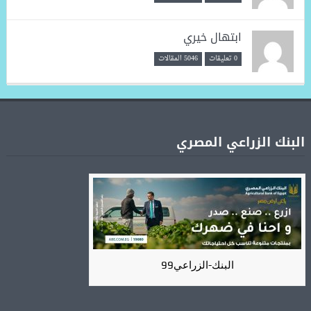
ابتهال خيري
0 تعليقات
5046 المقالات
البنك الزراعي المصري
البنك-الزراعي99