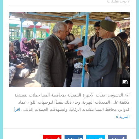
لا يوجد تعليقات
آلاء الدسوقى نفذت الأجهزة التنفيذية بمحافظة المنيا حملات تفتيشية
مكثفة على المعديات النهرية، وجاء ذلك تنفيذًا لتوجيهات اللواء عماد
كدواني محافظ المنيا بتشديد الرقابة، واستهدفت الحملات التأك...
اقرأ
المزيد