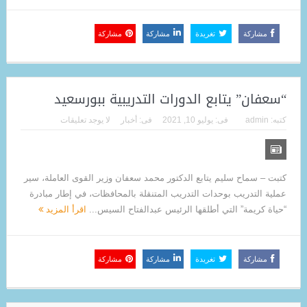
مشاركة
تغريدة
مشاركة
مشاركة
“سعفان” يتابع الدورات التدريبية ببورسعيد
كتبه:
admin
فى:
يوليو 10, 2021
فى:
أخبار
لا يوجد تعليقات
كتبت – سماح سليم يتابع الدكتور محمد سعفان وزير القوى العاملة، سير
عملية التدريب بوحدات التدريب المتنقلة بالمحافظات، في إطار مبادرة
“حياة كريمة” التي أطلقها الرئيس عبدالفتاح السيس...
اقرأ المزيد
مشاركة
تغريدة
مشاركة
مشاركة