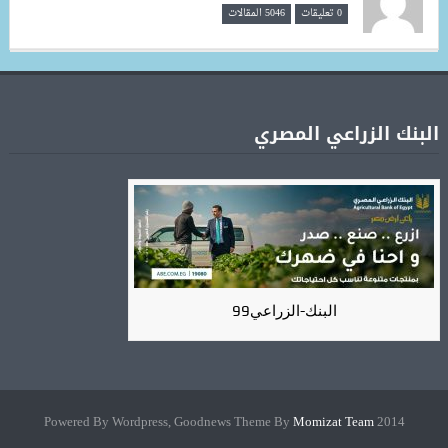
0 تعليقات
5046 المقالات
البنك الزراعي المصري
البنك-الزراعي99
Momizat Team
2014 Powered By Wordpress, Goodnews Theme By