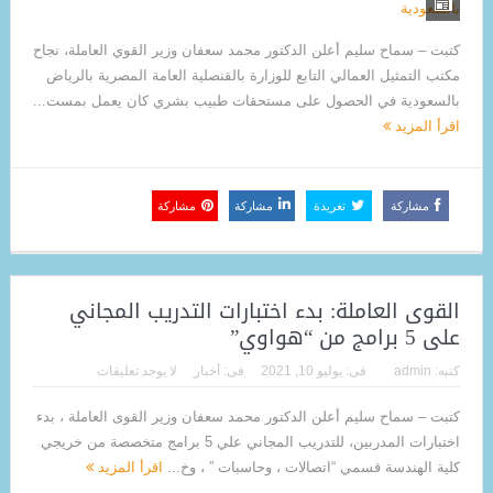
كتبت – سماح سليم أعلن الدكتور محمد سعفان وزير القوي العاملة، نجاح
مكتب التمثيل العمالي التابع للوزارة بالقنصلية العامة المصرية بالرياض
بالسعودية في الحصول على مستحقات طبيب بشري كان يعمل بمست...
اقرأ المزيد
مشاركة
تغريدة
مشاركة
مشاركة
القوى العاملة: بدء اختبارات التدريب المجاني
على 5 برامج من “هواوي”
كتبه:
admin
فى:
يوليو 10, 2021
فى:
أخبار
لا يوجد تعليقات
كتبت – سماح سليم أعلن الدكتور محمد سعفان وزير القوى العاملة ، بدء
اختبارات المدربين، للتدريب المجاني علي 5 برامج متخصصة من خريجي
كلية الهندسة قسمي “اتصالات ، وحاسبات ” ، وخ...
اقرأ المزيد