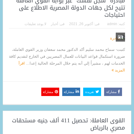
مبادرة “سجل نفسك” عبر بوابة القوي العاملة
تتيح لكل جهات الدولة المصرية الاطلاع على
احتياجات
كتبه:
admin
فى:
أكتوبر 26, 2021
فى:
أخبار
لا يوجد تعليقات
كتبت- سماح محمد سليم أكد الدكتور محمد سعفان وزير القوي العاملة،
ضرورة استكمال قواعد البيانات للعمال المصريين في الخارج لتقديم كافة
الخدمات لهم ، مشيراً إلي أنه يتم خلال المرحلة الحالية إعدا...
اقرأ
المزيد
مشاركة
تغريدة
مشاركة
مشاركة
القوى العاملة: تحصيل 411 ألف جنيه مستحقات
مصري بالرياض