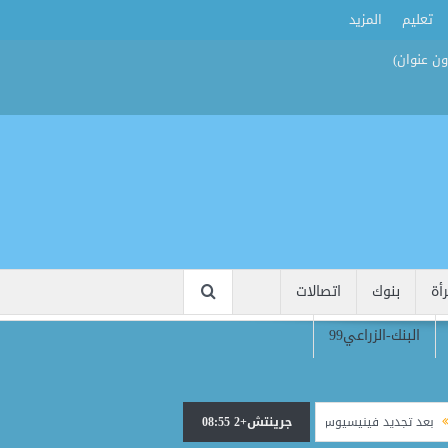
تعليم
المزيد
أة
بنوك
اتصالات
البنك-الزراعي99
جرينتش+2 08:55
د تجديد فينيسيوس.. معضلة جديدة تنتظر مورينيو داخل ريال مدريد
خيبة أمل وزير