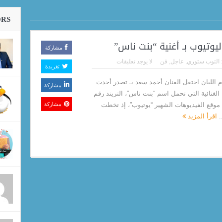
رًا
ORS
يوتيوب بـ أغنية “بنت ناس”
مشاركة
التوب ستوري
,
عاجل
,
فن
لا يوجد تعليقات
تغريدة
للبان احتفل الفنان أحمد سعد بـ تصدر أحدث
مشاركة
الغنائية التي تحمل اسم “بنت ناس”، التريند رقم
 موقع الفيديوهات الشهير “يوتيوب”، إذ تخطت
مشاركة
.
اقرأ المزيد