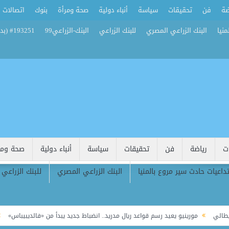
ضة
فن
تحقيقات
سياسة
أنباء دولية
صحة ومرأة
بنوك
اتصالات
منيا
البنك الزراعي المصري
للبنك الزراعي
البنك-الزراعي99
#193251 (بدون عنوان)
ت
رياضة
فن
تحقيقات
سياسة
أنباء دولية
صحة ومر
تداعيات حادث سير مروع بالمنيا
البنك الزراعي المصري
للبنك الزراعي
ي
مورينيو يعيد رسم قواعد ريال مدريد.. انضباط جديد يبدأ من «فالديبيباس»
بع