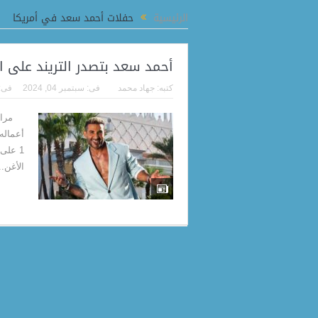
محافظ الدقهلية يؤكد مواصلة إزالة مخالفات البناء بالمطرية والتصدي للتعديات فو
الرئيسية
حفلات أحمد سعد في أمريكا
أحمد سعد بتصدر التريند على ال
كتبه:
جهاد محمد
فى:
سبتمبر 04, 2024
فى:
مرام ا
أعماله 
1 على
الأغن..