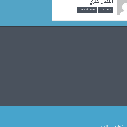
ابتهال خيري
0 تعليقات
5046 المقالات
تعليم
المزيد