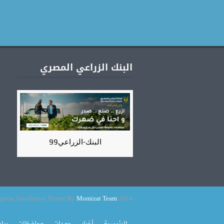
البنك الزراعي المصري
البنك-الزراعي99
Momizat Team
2014 Powered By Wordpress, Goodnews Theme By
الرئيسية
أخبار
حوداث
محافظات
ريا