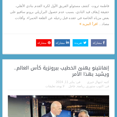
فاطمة ثروت كشف مسئولو الفريق الأول لكرة القدم بنادي الأهلي،
حقيقة إيقاف قيد النادي، بسبب عدم حصول البرازيلي برونو سافيو على
بعض مزياه الخاصة في عقده قبل رحيله عن القلعة الحمراء. وأفادت
مصاد...
اقرأ المزيد
مشاركة
تغريدة
مشاركة
مشاركة
إنفانتينو يهنئ الخطيب ببرونزية كأس العالم..
ويشيد بهذا الأمر
كتبه:
ابتهال خيري
فى:
يناير 11, 2024
فى:
التوب ستوري
,
رياضة
,
عاجل
لا يوجد تعليقات