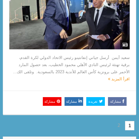
سعيد أيمن أرسل جياني إنفانتينو رئيس الاتحاد الدولي لكرة القدم،
برقية تهنئة لرئيس النادي الأهلي محمود الخطيب، بعد حصول المارد
الأحمر على برونزية كأس العالم للأندية 2023 بالسعودية. وتلقى الك...
اقرأ المزيد
مشاركة
تغريدة
مشاركة
مشاركة
2
1