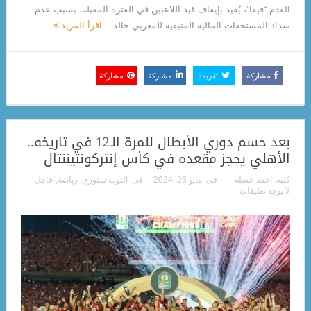
القدم “فيفا”، يُفيد بإيقاف قيد اللاعبين في الفترة المقبلة، بسبب عدم
سداد المستحقات المالية المتبقية للمغربي خالد...
اقرأ المزيد
مشاركة
تغريدة
مشاركة
مشاركة
بعد حسم دوري الأبطال للمرة الـ12 في تاريخه..
الأهلي يحجز مقعده في كأس إنتركونتيننتال
كتبه:
أحمد عسله
فى:
مايو 25, 2024
فى:
التوب ستوري
,
رياضة
,
عاجل
لا يوجد تعليقات