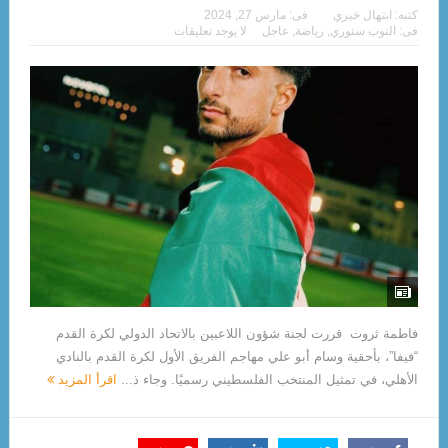
كتبه:
ابتهال خيري
فى:
مارس 27, 2024
فى:
التوب ستوري
,
رياضة
,
عاجل
لا يوجد تعليقات
فاطمة ثروت قررت لجنة شؤون اللاعبين بالاتحاد الدولي لكرة القدم
“فيفا”، بأحقية وسام أبو علي مهاجم الفريق الأول لكرة القدم بالنادي
الأهلي، في تمثيل المنتخب الفلسطيني رسميًا. وجاء ذ...
اقرأ المزيد