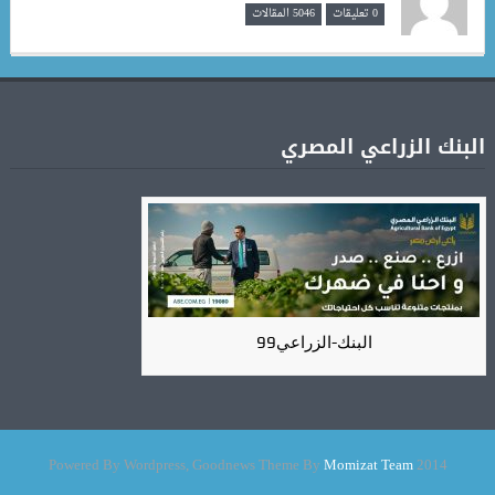
0 تعليقات
5046 المقالات
البنك الزراعي المصري
البنك-الزراعي99
Momizat Team
2014 Powered By Wordpress, Goodnews Theme By