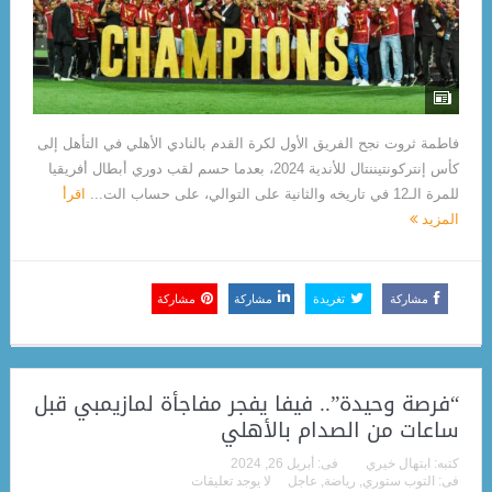
فاطمة ثروت نجح الفريق الأول لكرة القدم بالنادي الأهلي في التأهل إلى
كأس إنتركونتيننتال للأندية 2024، بعدما حسم لقب دوري أبطال أفريقيا
للمرة الـ12 في تاريخه والثانية على التوالي، على حساب الت...
اقرأ
المزيد
مشاركة
تغريدة
مشاركة
مشاركة
“فرصة وحيدة”.. فيفا يفجر مفاجأة لمازيمبي قبل
ساعات من الصدام بالأهلي
كتبه:
ابتهال خيري
فى:
أبريل 26, 2024
فى:
التوب ستوري
,
رياضة
,
عاجل
لا يوجد تعليقات