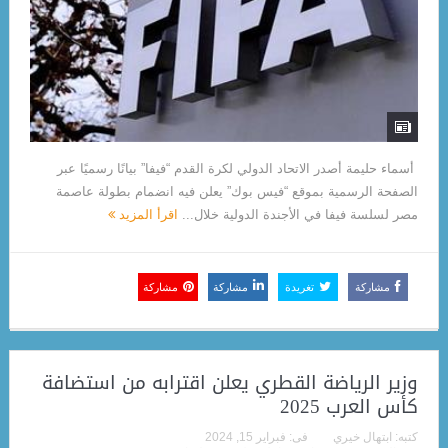
أسماء حليمة أصدر الاتحاد الدولي لكرة القدم “فيفا” بيانًا رسميًا عبر
الصفحة الرسمية بموقع “فيس بوك” يعلن فيه انضمام بطولة عاصمة
مصر لسلسة فيفا في الأجندة الدولية خلال...
اقرأ المزيد
مشاركة
تغريدة
مشاركة
مشاركة
وزير الرياضة القطري يعلن اقترابه من استضافة
كأس العرب 2025
كتبه:
ابتهال خيري
فى:
فبراير 15, 2024