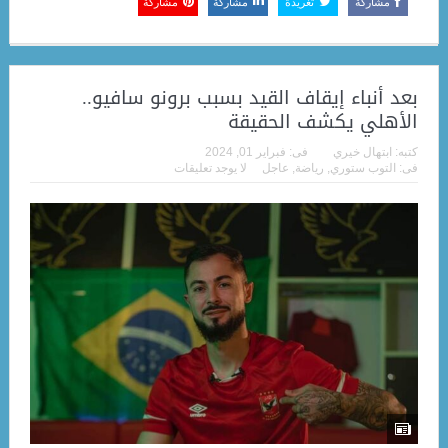
مشاركة
تغريدة
مشاركة
مشاركة
بعد أنباء إيقاف القيد بسبب برونو سافيو..
الأهلي يكشف الحقيقة
كتبه:
ابتهال خيري
فى:
فبراير 01, 2024
فى:
التوب ستوري
,
رياضة
,
عاجل
لا يوجد تعليقات