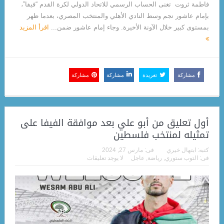
فاطمة ثروت تغنى الحساب الرسمي للاتحاد الدولي لكرة القدم “فيفا”،
بإمام عاشور نجم وسط النادي الأهلي والمنتخب المصري، بعدما ظهر
بمستوى كبير خلال الآونة الأخيرة. وجاء إمام عاشور ضمن...
اقرأ المزيد
مشاركة
تغريدة
مشاركة
مشاركة
أول تعليق من أبو علي بعد موافقة الفيفا على
تمثيله لمنتخب فلسطين
كتبه:
ابتهال خيري
فى:
مارس 27, 2024
فى:
التوب ستوري
,
رياضة
,
عاجل
لا يوجد تعليقات