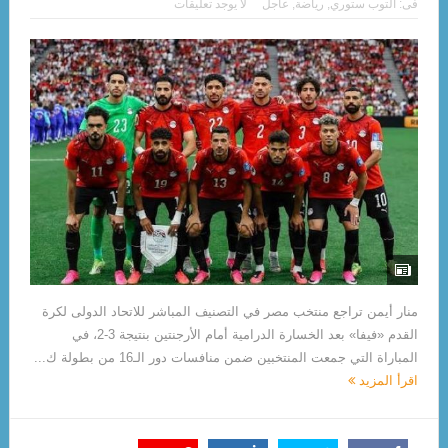
فى:
التوب ستوري
,
رياضة
,
عاجل
لا يوجد تعليقات
منار أيمن تراجع منتخب مصر في التصنيف المباشر للاتحاد الدولى لكرة
القدم «فيفا» بعد الخسارة الدرامية أمام الأرجنتين بنتيجة 3-2، في
المباراة التي جمعت المنتخبين ضمن منافسات دور الـ16 من بطولة ك...
اقرأ المزيد