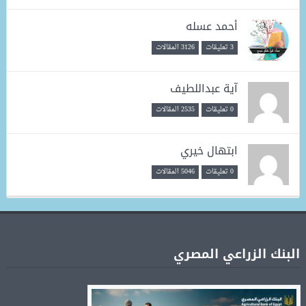
أحمد عسله
3 تعليقات
3126 المقالات
آية عبداللطيف
0 تعليقات
2535 المقالات
ابتهال خيري
0 تعليقات
5046 المقالات
البنك الزراعي المصري