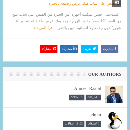
كتبت-منى حسن تمكنت أجهزة أمن الجيزة من القبض علي شاب يبلغ
من العمر “19 سنه” مقيم بالهرم بتهمه هتك عرض طفلة لم تتجاوز “4
شهور” دون رحمة ولا انسانية. تبين بالتقر...
اقرأ المزيد
مشاركة
تغريدة
مشاركة
مشاركة
OUR AUTHORS
Ahmed Raafat
0 تعليقات
1 المقالات
admin
0 تعليقات
19122 المقالات