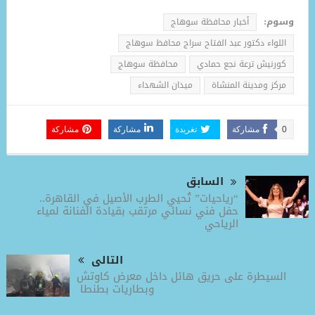
وسوم:
أخبار محافظة سوهاج
اللواء دكتور عبد الفتاح سراج محافظ سوهاج
كورنيش ترعة نجع حمادي
محافظة سوهاج
مركز ومدينة المنشاة
ميدان الشهداء
0
مشاركة
تغريدة
مشاركة
مشاركة
السابق
“رياحيات” تُحيي الطرب الأصيل في القاهرة..
حفل فني نسائي مرتقب بقيادة الفنانة لمياء
الرياحي
التالى
السيطرة على حريق هائل داخل معرض كاوتش
وبطاريات بطنطا