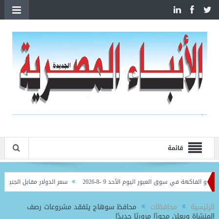
قائمة
فاكهة في سوق العبور اليوم الأحد 9 -8-2026
سعر الدولار مقابل الجنيه في البنوك ال
لاح شخصيًا
الرئيسية
محافظات
محافظ سوهاج يتفقد مشروعات رصف
المنشاة ويعلن محورًا مروريًا جديدًا