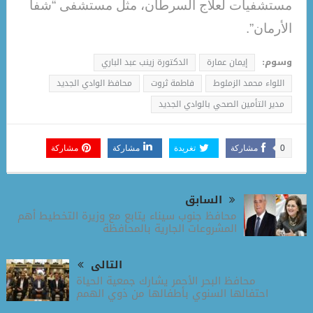
مستشفيات لعلاج السرطان، مثل مستشفى “شفا
الأرمان”.
وسوم:
إيمان عمارة
الدكتورة زينب عبد الباري
اللواء محمد الزملوط
فاطمة ثروت
محافظ الوادي الجديد
مدير التأمين الصحي بالوادي الجديد
0
مشاركة
تغريدة
مشاركة
مشاركة
السابق
محافظ جنوب سيناء يتابع مع وزيرة التخطيط أهم
المشروعات الجارية بالمحافظة
التالى
محافظ البحر الأحمر يشارك جمعية الحياة
احتفالها السنوي بأطفالها من ذوي الهمم