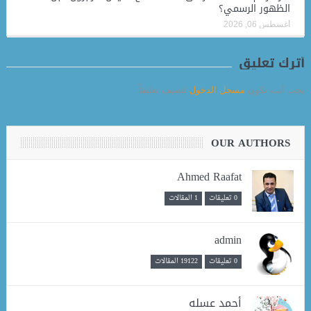
الظهور الرسمي؟
أغسطس 06, 2026
أترك تعليق
يجب أنت تكون
مسجل الدخول
لتضيف تعليقاً.
OUR AUTHORS
Ahmed Raafat
0 تعليقات
1 المقالات
admin
0 تعليقات
19122 المقالات
أحمد عسله