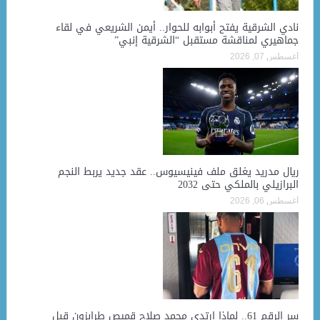
نادي الشرقية يفتح أبوابه للحوار.. أيمن الشريعي في لقاء
جماهيري لمناقشة مستقبل “الشرقية إنبي”
أغسطس 07, 2026
ريال مدريد يغلق ملف فينيسيوس.. عقد جديد يربط النجم
البرازيلي بالملكي حتى 2032
أغسطس 06, 2026
سر الرقم 61.. لماذا ارتدى محمد صلاح قميص طرابزون قبل