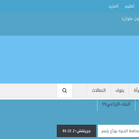
تعليم
المزيد
أة
بنوك
اتصالات
البنك-الزراعي99
جرينتش+2 01:32
ودّع رئيس الوحدة المحلية بناهيا ويوجه برعاية أسرته بعد وفاته أثناء العمل
كورنيش