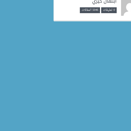
ابتهال خيري
0 تعليقات
5046 المقالات