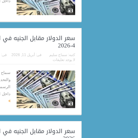
داخل البنك 
4-2026
كتبه:
سماح سليم
فى:
أبريل 11, 2026
فى:
لا يوجد تعليقات
سماح م
والتحد
داخل البنك ا