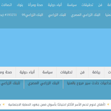
ضة
فن
تحقيقات
سياسة
أنباء دولية
صحة ومرأة
بنوك
اتصالات
منيا
البنك الزراعي المصري
للبنك الزراعي
البنك-الزراعي99
#193251 (بدون عنوان)
ت
رياضة
فن
تحقيقات
سياسة
أنباء دولية
صحة ومر
تداعيات حادث سير مروع بالمنيا
البنك الزراعي المصري
للبنك الزراعي
محافظ الجيزة ي