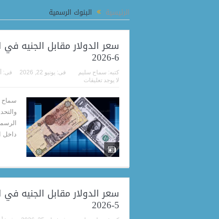
 بين مصر وتشاد لتطوير الحرف اليدوية وفتح أسواق جديدة للصناعات الإبداعية
الرئيسية
البنوك الرسمية
6-2026
كتبه:
سماح سليم
فى:
يونيو 22, 2026
فى:
أ
لا يوجد تعليقات
سماح م
والتحد
داخل البن
5-2026