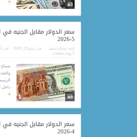
5-2026
كتبه:
سماح سليم
فى:
مايو 23, 2026
فى:
أخ
لا يوجد تعليقات
سماح م
والتحد
داخل البنك 52.86 جنيه 
4-2026